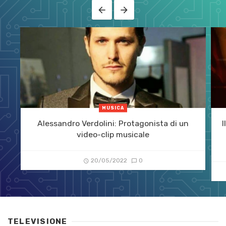
MUSICA
Alessandro Verdolini: Protagonista di un
I
video-clip musicale
20/05/2022
0
TELEVISIONE