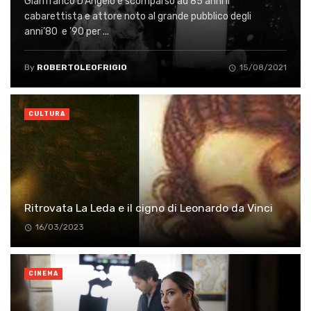
Gianfranco D’Angelo è scomparso ad 85 anni il
cabarettista e attore noto al grande pubblico degli
anni’80 e ’90 per ...
By
ROBERTOLEOFRIGIO
15/08/2021
CULTURA
Ritrovata La Leda e il cigno di Leonardo da Vinci
16/03/2023
CINEMA