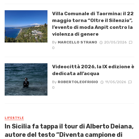
Villa Comunale di Taormina: il 22
maggio torna “Oltre il Silenzio”,
l’evento di moda Anpit contro la
violenza di genere
By
MARCELLO STRANO
20/05/2026
0
Videocittà 2026, la IX edizione è
dedicata all’acqua
By
ROBERTOLEOFRIGIO
11/05/2026
0
LIFESTYLE
In Sicilia fa tappa il tour di Alberto Deiana,
autore del testo “Diventa campione di