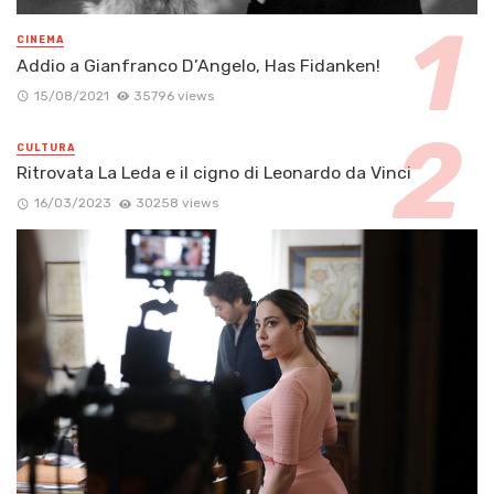
CINEMA
Addio a Gianfranco D’Angelo, Has Fidanken!
15/08/2021
35796 views
CULTURA
Ritrovata La Leda e il cigno di Leonardo da Vinci
16/03/2023
30258 views