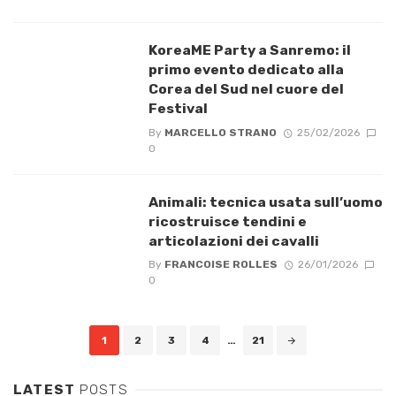
KoreaME Party a Sanremo: il
primo evento dedicato alla
Corea del Sud nel cuore del
Festival
By
MARCELLO STRANO
25/02/2026
0
Animali: tecnica usata sull’uomo
ricostruisce tendini e
articolazioni dei cavalli
By
FRANCOISE ROLLES
26/01/2026
0
Posts
1
2
3
4
…
21
navigation
LATEST
POSTS