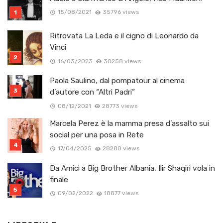
15/08/2021
35796 views
Ritrovata La Leda e il cigno di Leonardo da
Vinci
16/03/2023
30258 views
Paola Saulino, dal pompatour al cinema
d’autore con “Altri Padri”
08/12/2021
28773 views
Marcela Perez è la mamma presa d’assalto sui
social per una posa in Rete
17/04/2025
28280 views
Da Amici a Big Brother Albania, Ilir Shaqiri vola in
finale
09/02/2022
18877 views