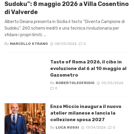
Sudoku”: 8 maggio 2026 a Villa Cosentino
di Valverde
Alberto Deiana presenta in Sicilia il testo “Diventa Campione di
Sudoku”: 260 schemi inediti e una tecnica rivoluzionaria per
sfidare i propri limiti. ...
By
MARCELLO STRANO
08/05/2026
0
Taste of Roma 2026, il cibo in
evoluzione dal 6 al 10 maggio al
Gazometro
By
ROBERTOLEOFRIGIO
05/05/2026
0
Enzo Miccio inaugura il nuovo
atelier milanese e lancia la
collezione sposa 2027
By
LUCA ROSSI
17/04/2026
0