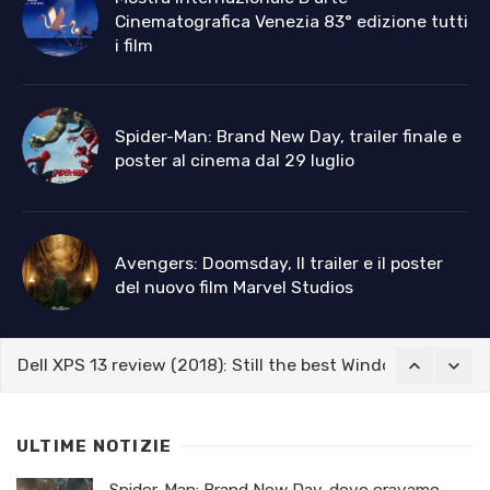
Cinematografica Venezia 83° edizione tutti
i film
Spider-Man: Brand New Day, trailer finale e
poster al cinema dal 29 luglio
Avengers: Doomsday, Il trailer e il poster
del nuovo film Marvel Studios
Dell XPS 13 review (2018): Still the best Windows laptop
Il fenomeno Blue: Eleonora Puglia firma una delle sorpres
Best 4K Camera Drones To Create Stunning Aerial Film
“Giovani, digitalizzazione, europee2024”. Importante acco
ULTIME NOTIZIE
Dell XPS 13 review (2018): Still the best Windows laptop
Spider-Man: Brand New Day, dove eravamo