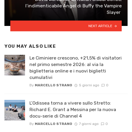
l’indimenticabile Angel di Buffy the Vampire
Slayer
NEXT ARTICLE
YOU MAY ALSO LIKE
Le Ciminiere crescono, +21,5% di visitatori
nel primo semestre 2026: al via la
biglietteria online e i nuovi biglietti
cumulativi
By
MARCELLO STRANO
5 giorni ago
0
L’Odissea torna a vivere sullo Stretto:
Richard E. Grant a Messina per la nuova
docu-serie di Channel 4
By
MARCELLO STRANO
7 giorni ago
0