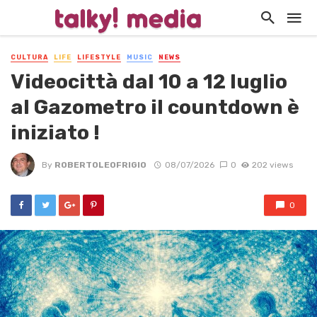
CULTURA
LIFE
LIFESTYLE
MUSIC
NEWS
Videocittà dal 10 a 12 luglio
al Gazometro il countdown è
iniziato !
By
ROBERTOLEOFRIGIO
08/07/2026
0
202 views
0