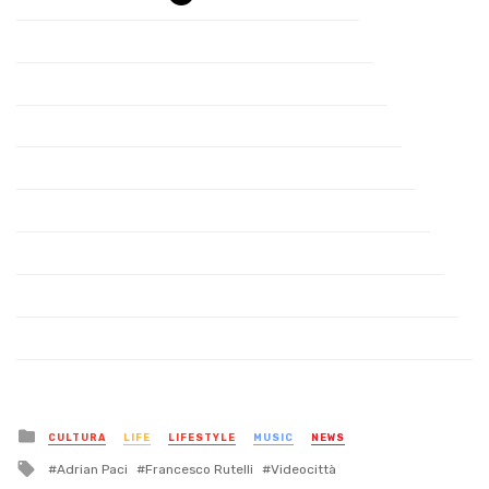
Posted
CULTURA
LIFE
LIFESTYLE
MUSIC
NEWS
in
Tagged
Adrian Paci
Francesco Rutelli
Videocittà
with