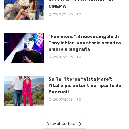
CINEMA
29/07/2026
0
“Femmena”, il nuovo singolo di
Tony Inbler: una storia vera tra
amore e biografia
29/07/2026
0
Su Rai 1 torna “Vista Mare”:
l’Italia più autentica riparte da
Pozzuoli
29/07/2026
0
View all Cultura