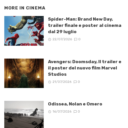
MORE IN
CINEMA
Spider-Man: Brand New Day,
trailer finale e poster al cinema
dal 29 luglio
22/07/2026
0
Avengers: Doomsday, Il trailer e
il poster del nuovo film Marvel
Studios
21/07/2026
0
Odissea, Nolan e Omero
16/07/2026
0