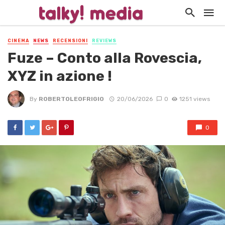
CINEMA
NEWS
RECENSIONI
REVIEWS
Fuze – Conto alla Rovescia,
XYZ in azione !
By
ROBERTOLEOFRIGIO
20/06/2026
0
1251 views
0