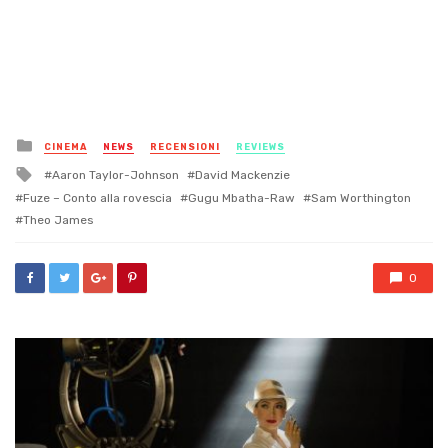
Posted
CINEMA
NEWS
RECENSIONI
REVIEWS
in
Tagged
Aaron Taylor-Johnson
David Mackenzie
with
Fuze – Conto alla rovescia
Gugu Mbatha-Raw
Sam Worthington
Theo James
0