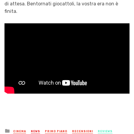
di attesa. Bentornati giocattoli, la vostra era non è
finita.
Posted
CINEMA
NEWS
PRIMO PIANO
RECENSIONI
REVIEWS