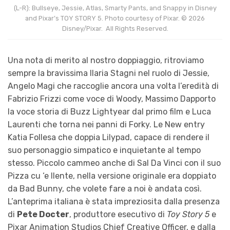
(L-R): Bullseye, Jessie, Atlas, Smarty Pants, and Snappy in Disney
and Pixar’s TOY STORY 5. Photo courtesy of Pixar. © 2026
Disney/Pixar. All Rights Reserved.
Una nota di merito al nostro doppiaggio, ritroviamo
sempre la bravissima Ilaria Stagni nel ruolo di Jessie,
Angelo Magi che raccoglie ancora una volta l’eredità di
Fabrizio Frizzi come voce di Woody, Massimo Dapporto
la voce storia di Buzz Lightyear dal primo film e Luca
Laurenti che torna nei panni di Forky. Le New entry
Katia Follesa che doppia Lilypad, capace di rendere il
suo personaggio simpatico e inquietante al tempo
stesso. Piccolo cammeo anche di Sal Da Vinci con il suo
Pizza cu ‘e llente, nella versione originale era doppiato
da Bad Bunny, che volete fare a noi è andata così.
L’anteprima italiana è stata impreziosita dalla presenza
di
Pete Docter
, produttore esecutivo di
Toy Story 5
e
Pixar Animation Studios Chief Creative Officer, e dalla