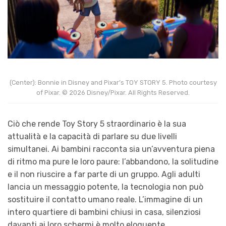
(Center): Bonnie in Disney and Pixar’s TOY STORY 5. Photo courtesy
of Pixar. © 2026 Disney/Pixar. All Rights Reserved.
Ciò che rende Toy Story 5 straordinario è la sua
attualità e la capacità di parlare su due livelli
simultanei. Ai bambini racconta sia un’avventura piena
di ritmo ma pure le loro paure: l’abbandono, la solitudine
e il non riuscire a far parte di un gruppo. Agli adulti
lancia un messaggio potente, la tecnologia non può
sostituire il contatto umano reale. L’immagine di un
intero quartiere di bambini chiusi in casa, silenziosi
davanti ai loro schermi è molto eloquente.