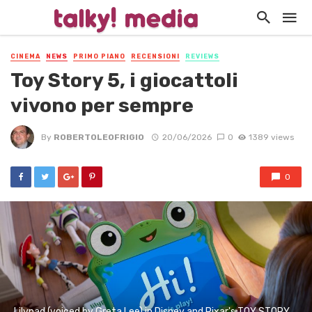
CINEMA
NEWS
PRIMO PIANO
RECENSIONI
REVIEWS
Toy Story 5, i giocattoli
vivono per sempre
By
ROBERTOLEOFRIGIO
20/06/2026
0
1389 views
0
Lilypad (voiced by Greta Lee) in Disney and Pixar's TOY STORY