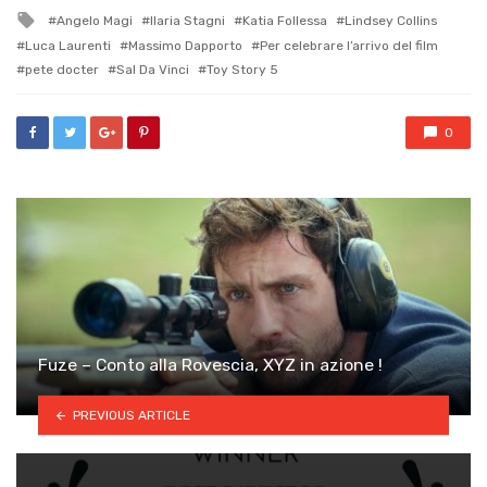
in
Tagged
Angelo Magi
Ilaria Stagni
Katia Follessa
Lindsey Collins
with
Luca Laurenti
Massimo Dapporto
Per celebrare l’arrivo del film
pete docter
Sal Da Vinci
Toy Story 5
0
Fuze – Conto alla Rovescia, XYZ in azione !
PREVIOUS ARTICLE