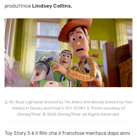
produttrice
Lindsey Collins.
(L-R): Buzz Lightyear (voiced by Tim Allen) and Woody (voiced by Tom
Hanks) in Disney and Pixar’s TOY STORY 5. Photo courtesy of
Disney/Pixar. © 2025 Disney/Pixar. All Rights Reserved.
Toy Story 5 è il film che il franchise meritava dopo anni