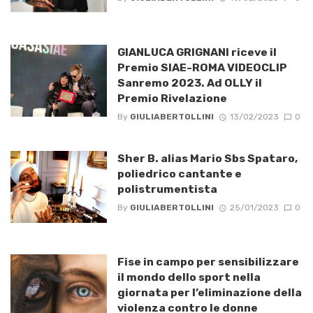
GIANLUCA GRIGNANI riceve il
Premio SIAE-ROMA VIDEOCLIP
Sanremo 2023. Ad OLLY il
Premio Rivelazione
By
GIULIABERTOLLINI
13/02/2023
0
Sher B. alias Mario Sbs Spataro,
poliedrico cantante e
polistrumentista
By
GIULIABERTOLLINI
25/01/2023
0
Fise in campo per sensibilizzare
il mondo dello sport nella
giornata per l’eliminazione della
violenza contro le donne