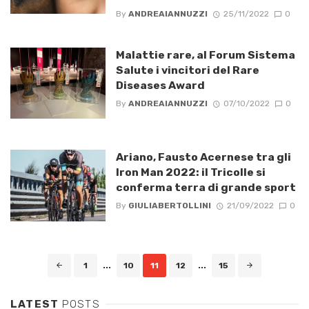
By
ANDREAIANNUZZI
25/11/2022
0
Malattie rare, al Forum Sistema
Salute i vincitori del Rare
Diseases Award
By
ANDREAIANNUZZI
07/10/2022
0
Ariano, Fausto Acernese tra gli
Iron Man 2022: il Tricolle si
conferma terra di grande sport
By
GIULIABERTOLLINI
21/09/2022
0
Posts
1
...
10
11
12
...
15
navigation
LATEST
POSTS