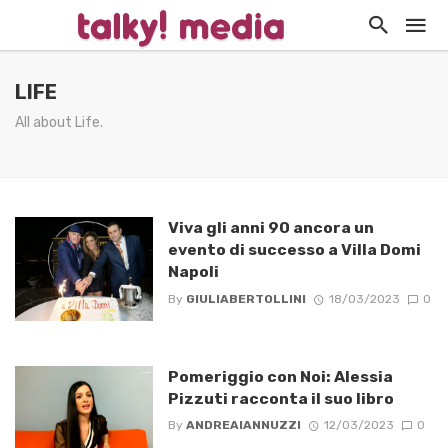
LIFE
All about Life.
Viva gli anni 90 ancora un
evento di successo a Villa Domi
Napoli
By
GIULIABERTOLLINI
18/03/2023
0
Pomeriggio con Noi: Alessia
Pizzuti racconta il suo libro
By
ANDREAIANNUZZI
12/03/2023
0