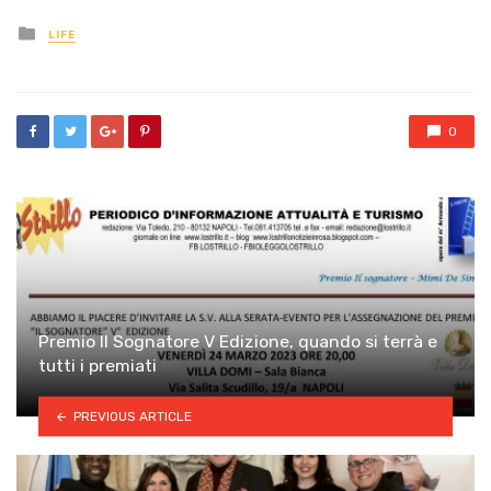
Posted
LIFE
in
0
Premio Il Sognatore V Edizione, quando si terrà e
tutti i premiati
PREVIOUS ARTICLE