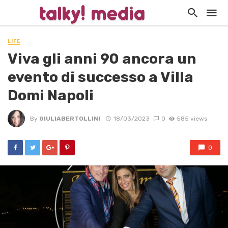
LIFE
Viva gli anni 90 ancora un
evento di successo a Villa
Domi Napoli
By
GIULIABERTOLLINI
18/03/2023
0
585 views
0