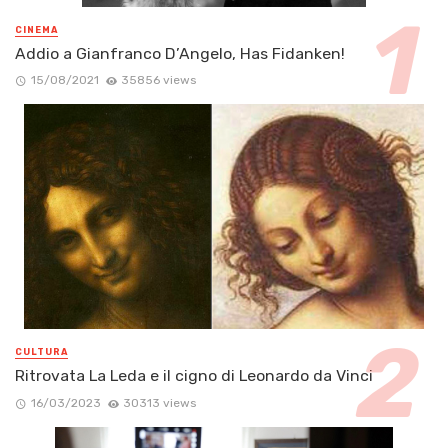
CINEMA
Addio a Gianfranco D’Angelo, Has Fidanken!
15/08/2021
35856 views
CULTURA
Ritrovata La Leda e il cigno di Leonardo da Vinci
16/03/2023
30313 views