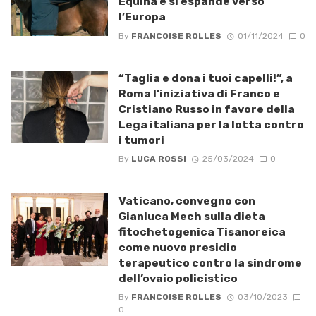
Equina e si espande verso
l’Europa
By
FRANCOISE ROLLES
01/11/2024
0
“Taglia e dona i tuoi capelli!”, a
Roma l’iniziativa di Franco e
Cristiano Russo in favore della
Lega italiana per la lotta contro
i tumori
By
LUCA ROSSI
25/03/2024
0
Vaticano, convegno con
Gianluca Mech sulla dieta
fitochetogenica Tisanoreica
come nuovo presidio
terapeutico contro la sindrome
dell’ovaio policistico
By
FRANCOISE ROLLES
03/10/2023
0