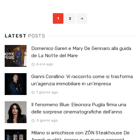
Posts
1
2
navigation
LATEST
POSTS
Domenico Gareri e Mary De Gennaro alla guida
de La Notte del Mare
6 ore ago
Gianni Corallino: Vi racconto come si trasforma
un’agenzia immobiliare in un’impresa
1 giorno ago
Il fenomeno Blue: Eleonora Puglia firma una
delle sorprese cinematografiche dell’anno
3 giorni ago
Milano si arricchisce con ZŌN Steakhouse De