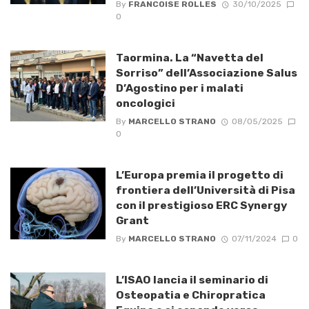
By
FRANCOISE ROLLES
30/10/2025
0
Taormina. La “Navetta del
Sorriso” dell’Associazione Salus
D’Agostino per i malati
oncologici
By
MARCELLO STRANO
08/05/2025
0
L’Europa premia il progetto di
frontiera dell’Università di Pisa
con il prestigioso ERC Synergy
Grant
By
MARCELLO STRANO
07/11/2024
0
L’ISAO lancia il seminario di
Osteopatia e Chiropratica