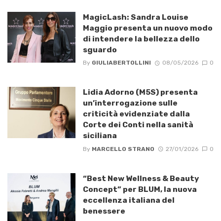
MagicLash: Sandra Louise
Maggio presenta un nuovo modo
di intendere la bellezza dello
sguardo
By
GIULIABERTOLLINI
08/05/2026
0
Lidia Adorno (M5S) presenta
un’interrogazione sulle
criticità evidenziate dalla
Corte dei Conti nella sanità
siciliana
By
MARCELLO STRANO
27/01/2026
0
“Best New Wellness & Beauty
Concept” per BLUM, la nuova
eccellenza italiana del
benessere