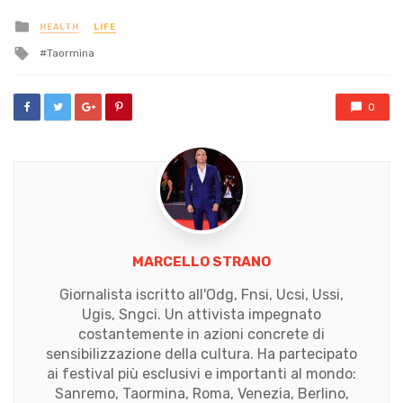
Posted
HEALTH
LIFE
in
Tagged
Taormina
with
0
MARCELLO STRANO
Giornalista iscritto all'Odg, Fnsi, Ucsi, Ussi,
Ugis, Sngci. Un attivista impegnato
costantemente in azioni concrete di
sensibilizzazione della cultura. Ha partecipato
ai festival più esclusivi e importanti al mondo:
Sanremo, Taormina, Roma, Venezia, Berlino,