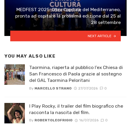
MEDFEST 2025: Olbia Capitale del Mediterraneo,
pronta ad ospitare la prossima edizione dal 25 al
28 settembre
NEXT ARTICLE
YOU MAY ALSO LIKE
Taormina, riaperta al pubblico l’ex Chiesa di
San Francesco di Paola grazie al sostegno
del GAL Taormina Peloritani
By
MARCELLO STRANO
27/07/2026
0
I Play Rocky, il trailer del film biografico che
racconta la nascita del film.
By
ROBERTOLEOFRIGIO
16/07/2026
0