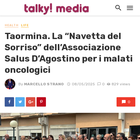
HEALTH
LIFE
Taormina. La “Navetta del
Sorriso” dell’Associazione
Salus D’Agostino per i malati
oncologici
By
MARCELLO STRANO
08/05/2025
0
829 views
0