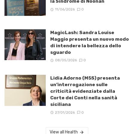
la Sindrome di Noonan
11/06/2026
0
MagicLash: Sandra Louise
Maggio presenta un nuovo modo
di intendere la bellezza dello
sguardo
08/05/2026
0
Lidia Adorno (M5S) presenta
un’interrogazione sulle
criticità evidenziate dalla
Corte dei Conti nella sanità
siciliana
27/01/2026
0
View all Health