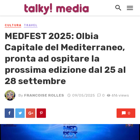
CULTURA
TRAVEL
MEDFEST 2025: Olbia
Capitale del Mediterraneo,
pronta ad ospitare la
prossima edizione dal 25 al
28 settembre
By
FRANCOISE ROLLES
09/05/2025
0
616 views
0