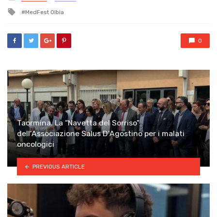
in
Tagged
MedFest Olbia
with
0
Taormina. La “Navetta del Sorriso”
dell’Associazione Salus D’Agostino per i malati
oncologici
PREVIOUS ARTICLE