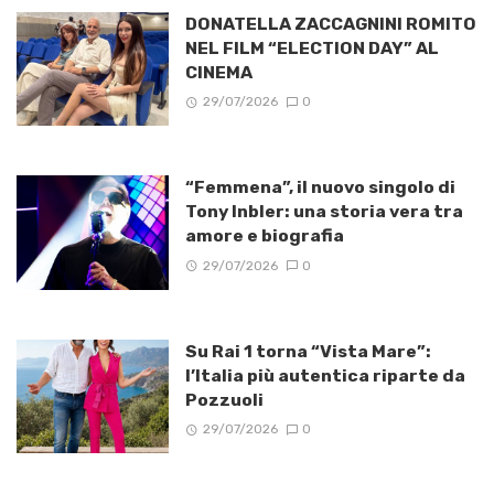
DONATELLA ZACCAGNINI ROMITO
NEL FILM “ELECTION DAY” AL
CINEMA
29/07/2026
0
“Femmena”, il nuovo singolo di
Tony Inbler: una storia vera tra
amore e biografia
29/07/2026
0
Su Rai 1 torna “Vista Mare”:
l’Italia più autentica riparte da
Pozzuoli
29/07/2026
0