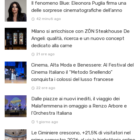
Il fenomeno Blue: Eleonora Puglia firma una
delle sorprese cinematografiche dell’anno
42 minuti ago
Milano si arricchisce con ZŌN Steakhouse De
Angeli: qualità, ricerca e un nuovo concept
dedicato alla carne
21 ore ago
Cinema, Alta Moda e Benessere: Al Festival del
Cinema Italiano il “Metodo Snellendo”
conquista i colossi del lusso francese
22 ore ago
Dalle piazze ai nuovi inediti, il viaggio dei
Malafemmena in omaggio a Renzo Arbore e
l’Orchestra Italiana ​
1 giorno ago
Le Ciminiere crescono, +21,5% di visitatori nel
primo semestre 2026: al via la biglietteria online