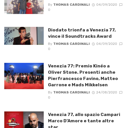
By
THOMAS CARDINALI
04/09/2020
0
Diodato trionfa a Venezia 77,
vince il Soundtracks Award
By
THOMAS CARDINALI
04/09/2020
0
Venezia 77: Premio Kinéo a
Oliver Stone. Presenti anche
Pierfrancesco Favino, Matteo
Garrone e Mads Mikkelsen
By
THOMAS CARDINALI
24/08/2020
0
Venezia 77, allo spazio Campari
Marco D’Amore e tante altre
star