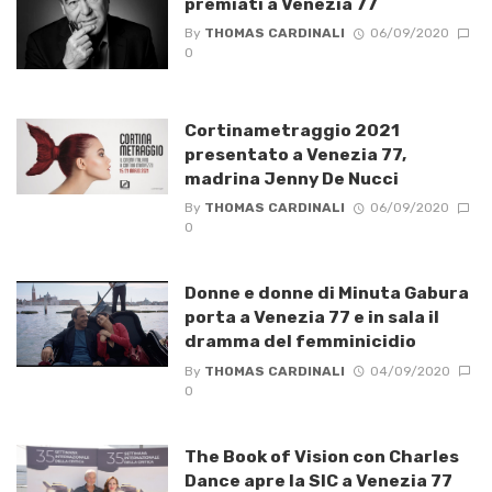
premiati a Venezia 77
By
THOMAS CARDINALI
06/09/2020
0
Cortinametraggio 2021
presentato a Venezia 77,
madrina Jenny De Nucci
By
THOMAS CARDINALI
06/09/2020
0
Donne e donne di Minuta Gabura
porta a Venezia 77 e in sala il
dramma del femminicidio
By
THOMAS CARDINALI
04/09/2020
0
The Book of Vision con Charles
Dance apre la SIC a Venezia 77