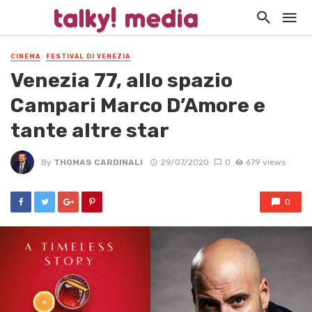
CINEMA
FESTIVAL DI VENEZIA
Venezia 77, allo spazio
Campari Marco D’Amore e
tante altre star
By
THOMAS CARDINALI
29/07/2020
0
679 views
0