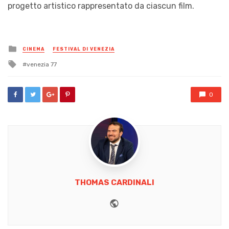
progetto artistico rappresentato da ciascun film.
Posted
CINEMA
FESTIVAL DI VENEZIA
in
Tagged
venezia 77
with
0
THOMAS CARDINALI
Website