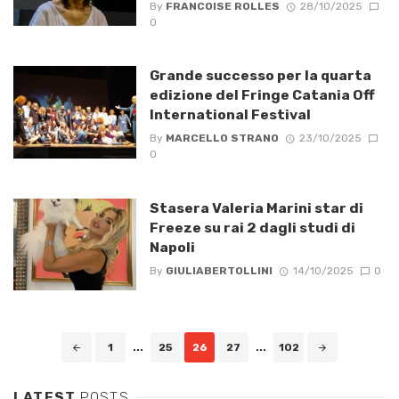
By
FRANCOISE ROLLES
28/10/2025
0
Grande successo per la quarta
edizione del Fringe Catania Off
International Festival
By
MARCELLO STRANO
23/10/2025
0
Stasera Valeria Marini star di
Freeze su rai 2 dagli studi di
Napoli
By
GIULIABERTOLLINI
14/10/2025
0
Posts
1
...
25
26
27
...
102
navigation
LATEST
POSTS