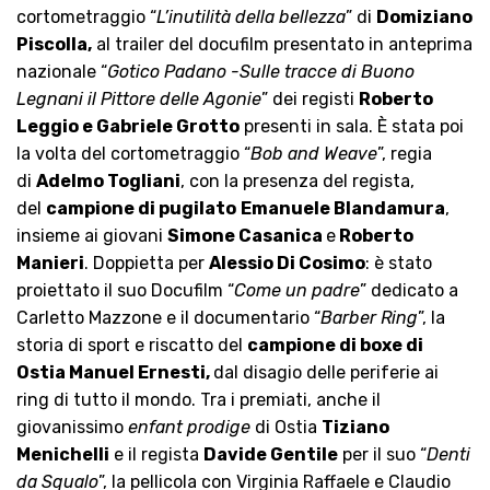
cortometraggio “
L’inutilità della bellezza
” di
Domiziano
Piscolla,
al trailer del docufilm presentato in anteprima
nazionale “
Gotico Padano -Sulle tracce di Buono
Legnani il Pittore delle Agonie
” dei registi
Roberto
Leggio e Gabriele Grotto
presenti in sala. È stata poi
la volta del cortometraggio “
Bob and Weave
”, regia
di
Adelmo Togliani
, con la presenza del regista,
del
campione di pugilato
Emanuele Blandamura
,
insieme ai giovani
Simone Casanica
e
Roberto
Manieri
. Doppietta per
Alessio Di Cosimo
: è stato
proiettato il suo Docufilm “
Come un padre
” dedicato a
Carletto Mazzone e il documentario “
Barber Ring
”, la
storia di sport e riscatto del
campione di boxe di
Ostia Manuel Ernesti,
dal disagio delle periferie ai
ring di tutto il mondo. Tra i premiati, anche il
giovanissimo
enfant prodige
di Ostia
Tiziano
Menichelli
e il regista
Davide Gentile
per il suo “
Denti
da Squalo
”, la pellicola con Virginia Raffaele e Claudio