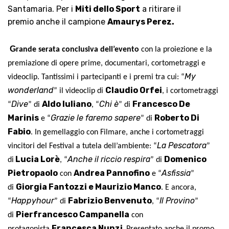
Santamaria. Per i
Miti dello Sport
a ritirare il
premio a
nche il campione
Amaurys Perez
.
G
rande serata conclusiva dell’evento
con la proiezione e la
premiazione di opere prime, documentari, cortometraggi e
My
videoclip. Tantissimi i partecipanti
e i premi
tra cui: “
wonderland
Claudio Orfei
” il videoclip di
, i cortometraggi
Dive
Aldo Iuliano
Chi è
Francesco De
“
” di
, “
” di
Marinis
Grazie le faremo sapere
Roberto Di
e “
” di
Fabio
. In gemellaggio con Filmare, anche i cortometraggi
La Pescatora
vincitori del Festival a tutela dell’ambiente: “
”
Lucia Lorè
Anche il riccio respira
Domenico
di
, “
” di
Pietropaolo
Andrea Pannofino
Asfissia
con
e “
”
Giorgia Fantozzi e Maurizio Manco
di
. E ancora,
Happyhour
Fabrizio Benvenuto
Il Provino
“
” di
, “
”
Pierfrancesco Campanella
di
con
Francesca Nunzi