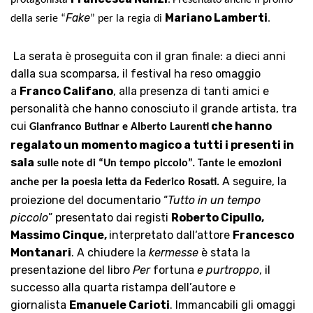
protagonista
.
Presentato anche il promo
Fake
Mariano Lamberti
della serie “
” per la regia di
.
La serata è
proseguita
con il gran finale: a dieci anni
dalla sua scomparsa, il festival h
a reso
omaggio
a
Franco Califano
, alla presenza di tanti amici e
personalità che hanno conosciuto il grande artista, tra
cui
che hanno
Gianfranco Butinar e Alberto Laurenti
regalato un momento magico a tutti i presenti in
sala
sulle note di “Un tempo piccolo”. Tante le emozioni
A seguire, la
anche per la poesia letta da Federico Rosati.
proiezione del documentario “
Tutto in un tempo
piccolo
” presentato dai registi
Roberto Cipullo,
Massimo Cinque
,
interpretato dal
l
‘attore
Francesco
Montanari
. A chiudere la
kermesse
è
stata
la
presentazione del libro
Per
fortuna
e purtroppo
, il
successo alla quarta ristampa dell’autore e
giornalista
Emanuele Carioti
. Immancabili gli omaggi