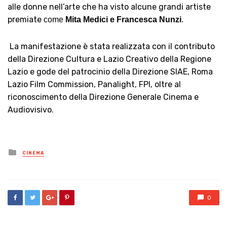
alle donne nell’arte che h
a
visto
alcune grandi artiste
premiate
come
Mita Medici e Francesca Nunzi
.
La manifestazione è stata realizzata con il contributo
della Direzione Cultura e Lazio Creativo della Regione
Lazio e gode del patrocinio della Direzione SIAE, Roma
Lazio Film Commission, Panalight, FPI, oltre al
riconoscimento della Direzione Generale Cinema e
Audiovisivo.
Posted
CINEMA
in
0