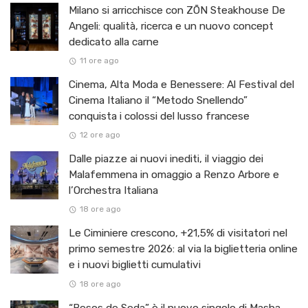
Milano si arricchisce con ZŌN Steakhouse De
Angeli: qualità, ricerca e un nuovo concept
dedicato alla carne
11 ore ago
Cinema, Alta Moda e Benessere: Al Festival del
Cinema Italiano il “Metodo Snellendo”
conquista i colossi del lusso francese
12 ore ago
Dalle piazze ai nuovi inediti, il viaggio dei
Malafemmena in omaggio a Renzo Arbore e
l’Orchestra Italiana ​
18 ore ago
Le Ciminiere crescono, +21,5% di visitatori nel
primo semestre 2026: al via la biglietteria online
e i nuovi biglietti cumulativi
18 ore ago
“Besos de Seda” è il nuovo singolo di Masha