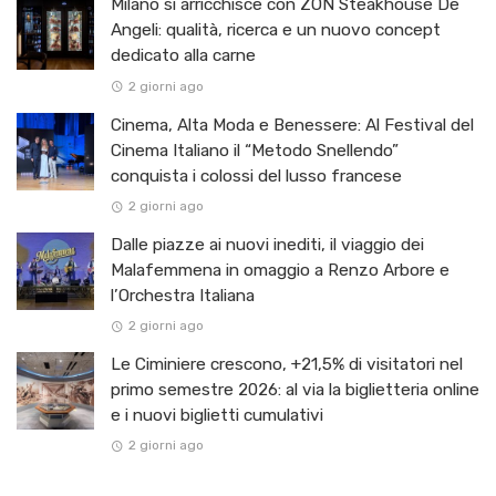
Milano si arricchisce con ZŌN Steakhouse De
Angeli: qualità, ricerca e un nuovo concept
dedicato alla carne
2 giorni ago
Cinema, Alta Moda e Benessere: Al Festival del
Cinema Italiano il “Metodo Snellendo”
conquista i colossi del lusso francese
2 giorni ago
Dalle piazze ai nuovi inediti, il viaggio dei
Malafemmena in omaggio a Renzo Arbore e
l’Orchestra Italiana ​
2 giorni ago
Le Ciminiere crescono, +21,5% di visitatori nel
primo semestre 2026: al via la biglietteria online
e i nuovi biglietti cumulativi
2 giorni ago