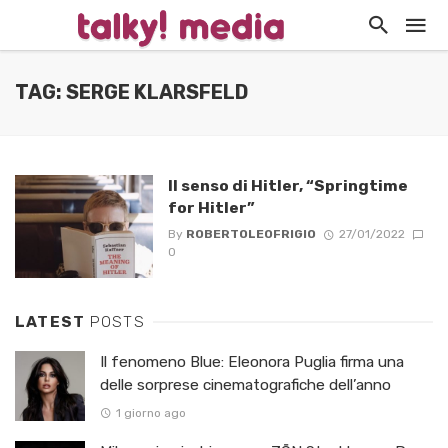
TAG: SERGE KLARSFELD
Il senso di Hitler, “Springtime
for Hitler”
By
ROBERTOLEOFRIGIO
27/01/2022
0
LATEST
POSTS
Il fenomeno Blue: Eleonora Puglia firma una
delle sorprese cinematografiche dell’anno
1 giorno ago