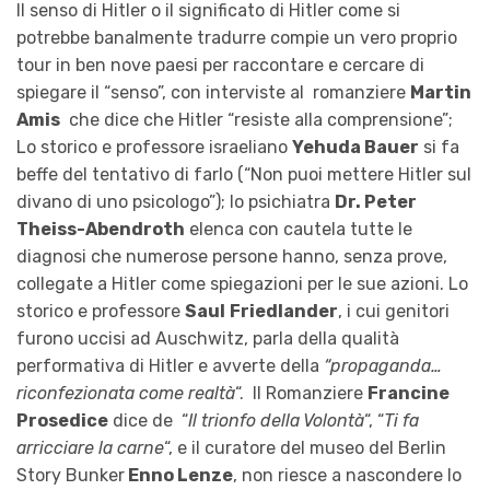
Il senso di Hitler o il significato di Hitler come si
potrebbe banalmente tradurre compie un vero proprio
tour in ben nove paesi per raccontare e cercare di
spiegare il “senso”, con interviste al romanziere
Martin
Amis
che dice che Hitler “resiste alla comprensione”;
Lo storico e professore israeliano
Yehuda Bauer
si fa
beffe del tentativo di farlo (“Non puoi mettere Hitler sul
divano di uno psicologo”); lo psichiatra
Dr. Peter
Theiss-Abendroth
elenca con cautela tutte le
diagnosi che numerose persone hanno, senza prove,
collegate a Hitler come spiegazioni per le sue azioni. Lo
storico e professore
Saul
Friedlander
, i cui genitori
furono uccisi ad Auschwitz, parla della qualità
performativa di Hitler e avverte della
“propaganda…
riconfezionata come realtà
“. Il Romanziere
Francine
Prosedice
dice de “
Il trionfo della Volontà
“, “
Ti fa
arricciare la carne
“, e il curatore del museo del Berlin
Story Bunker
Enno Lenze
, non riesce a nascondere lo