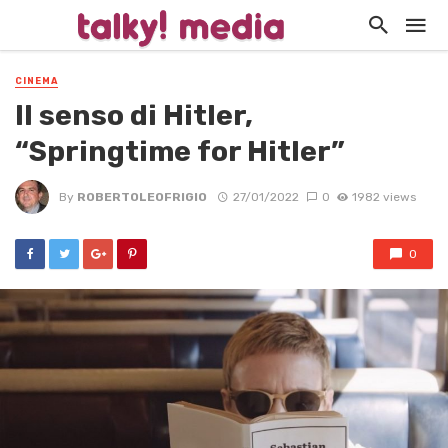
CINEMA
Il senso di Hitler,
“Springtime for Hitler”
By
ROBERTOLEOFRIGIO
27/01/2022
0
1982 views
0