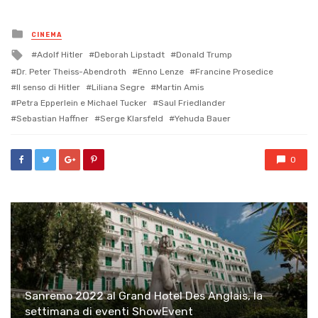
Posted
CINEMA
in
Tagged
Adolf Hitler
Deborah Lipstadt
Donald Trump
with
Dr. Peter Theiss-Abendroth
Enno Lenze
Francine Prosedice
Il senso di Hitler
Liliana Segre
Martin Amis
Petra Epperlein e Michael Tucker
Saul Friedlander
Sebastian Haffner
Serge Klarsfeld
Yehuda Bauer
0
Sanremo 2022 al Grand Hotel Des Anglais, la
settimana di eventi ShowEvent