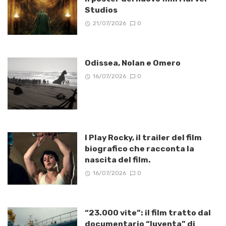
Studios
21/07/2026
0
Odissea, Nolan e Omero
16/07/2026
0
I Play Rocky, il trailer del film
biografico che racconta la
nascita del film.
16/07/2026
0
“23.000 vite”: il film tratto dal
documentario “Iuventa” di