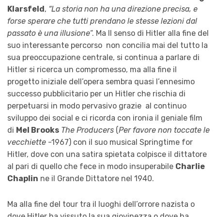
Klarsfeld
,
“La storia non ha una direzione precisa, e
forse sperare che tutti prendano le stesse lezioni dal
passato è una illusione
“. Ma Il senso di Hitler alla fine del
suo interessante percorso non concilia mai del tutto la
sua preoccupazione centrale, si continua a parlare di
Hitler si ricerca un compromesso, ma alla fine il
progetto iniziale dell’opera sembra quasi l’ennesimo
successo pubblicitario per un Hitler che rischia di
perpetuarsi in modo pervasivo grazie al continuo
sviluppo dei social e ci ricorda con ironia il geniale film
di
Mel Brooks
The
Producers
(
Per favore non toccate le
vecchiette
-1967) con il suo musical Springtime for
Hitler, dove con una satira spietata colpisce il dittatore
al pari di quello che fece in modo insuperabile
Charlie
Chaplin
ne il Grande Dittatore nel 1940.
Ma alla fine del tour tra il luoghi dell’orrore nazista o
dove Hitler ha vissuto la sua giovinezza o dove ha