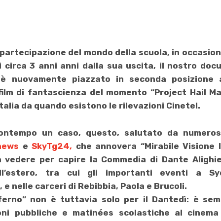
le partecipazione del mondo della scuola, in occasio
circa 3 anni anni dalla sua uscita, il nostro docu
 è nuovamente piazzato in
seconda posizione
 film di fantascienza del momento “Project Hail Ma
talia da quando esistono le rilevazioni Cinetel.
ontempo un caso, questo, salutato da numeros
news
e
SkyTg24
,
che annovera “Mirabile Visione I
a vedere per capire la Commedia di Dante Alighi
ll’estero, tra cui gli importanti eventi a Sy
e nelle carceri di Rebibbia, Paola e Brucoli.
nferno
” non è tuttavia solo per il Dantedì: è sem
oni pubbliche e matinées scolastiche al cinema