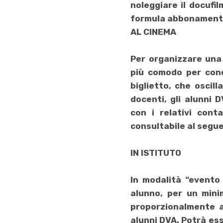
noleggiare il docufil
formula abbonament
AL CINEMA
Per organizzare un
più comodo per cono
biglietto, che oscil
docenti, gli alunni 
con i relativi cont
consultabile al segue
IN ISTITUTO
In modalità “
evento 
alunno,
per un minim
proporzionalmente al
alunni DVA. Potrà ess