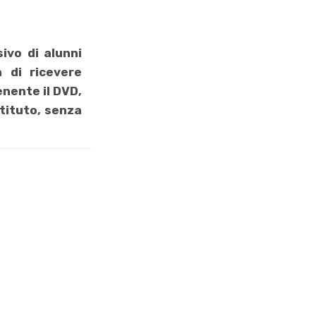
ivo di alunni
à di ricevere
enente il DVD,
stituto, senza