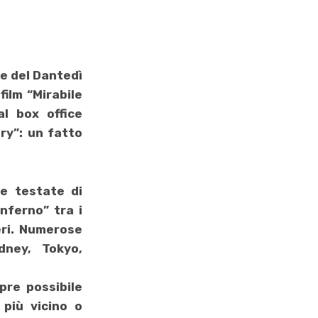
ne del Dantedì
film “
Mirabile
al box office
ry”: un fatto
e testate di
nferno” tra i
eri. Numerose
dney, Tokyo,
pre possibile
 più vicino o