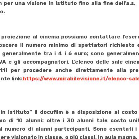
m per una visione in istituto fino alla fine dell’a.s
o.
a
proiezione al cinema
possiamo contattare l’eser
scere il numero minimo di spettatori richiesto e
la generalmente tra i 4 i 6 euro; sono generalmen
DVA e gli accompagnatori. L’elenco delle sale cine
atti per procedere anche direttamente alla pre
nte link:
https://www.mirabilevisione.it/elenco-sale
in istituto
” il docufilm è a disposizione al costo
o di 10 alunni: oltre i 30 alunni tale costo uni
 numero di alunni partecipanti. Sono esentati i 
ere visionato in classe, o più classi, in aula magna,