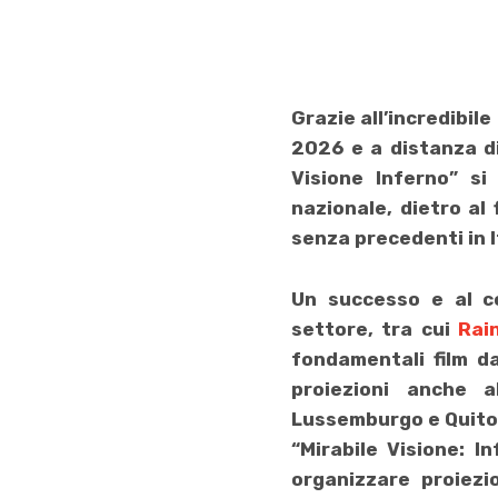
G
razie all’incredibi
2026 e a distanza di 
Visione Inferno
” si
nazionale, dietro al
senza precedenti in I
Un successo e al c
settore, tra cui
Rai
fondamentali film d
proiezioni anche a
Lussemburgo e Quito, 
“
Mirabile Visione: I
organizzare proiezi