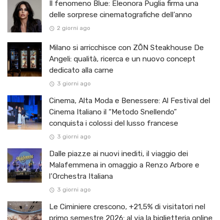
Il fenomeno Blue: Eleonora Puglia firma una
delle sorprese cinematografiche dell’anno
2 giorni ago
Milano si arricchisce con ZŌN Steakhouse De
Angeli: qualità, ricerca e un nuovo concept
dedicato alla carne
3 giorni ago
Cinema, Alta Moda e Benessere: Al Festival del
Cinema Italiano il “Metodo Snellendo”
conquista i colossi del lusso francese
3 giorni ago
Dalle piazze ai nuovi inediti, il viaggio dei
Malafemmena in omaggio a Renzo Arbore e
l’Orchestra Italiana ​
3 giorni ago
Le Ciminiere crescono, +21,5% di visitatori nel
primo semestre 2026: al via la biglietteria online