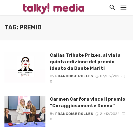
TAG: PREMIO
Callas Tribute Prizes, al via la
quinta edizione del premio
ideato da Dante Mariti
By
FRANCOISE ROLLES
06/03/2025
0
Carmen Carfora vince il premio
“Coraggiosamente Donna”
By
FRANCOISE ROLLES
21/12/2024
0