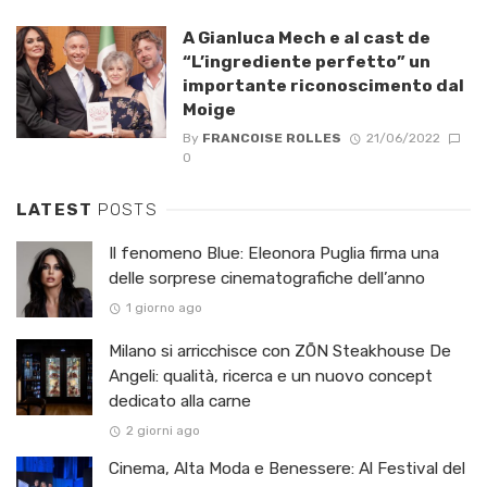
A Gianluca Mech e al cast de
“L’ingrediente perfetto” un
importante riconoscimento dal
Moige
By
FRANCOISE ROLLES
21/06/2022
0
LATEST
POSTS
Il fenomeno Blue: Eleonora Puglia firma una
delle sorprese cinematografiche dell’anno
1 giorno ago
Milano si arricchisce con ZŌN Steakhouse De
Angeli: qualità, ricerca e un nuovo concept
dedicato alla carne
2 giorni ago
Cinema, Alta Moda e Benessere: Al Festival del