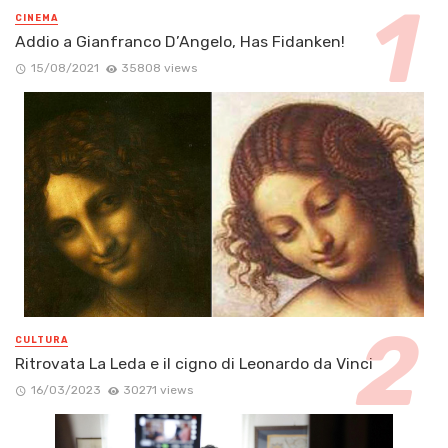
CINEMA
Addio a Gianfranco D’Angelo, Has Fidanken!
15/08/2021
35808 views
CULTURA
Ritrovata La Leda e il cigno di Leonardo da Vinci
16/03/2023
30271 views