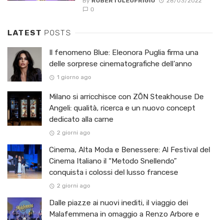
By
ROBERTOLEOFRIGIO
28/03/2022
0
LATEST
POSTS
Il fenomeno Blue: Eleonora Puglia firma una
delle sorprese cinematografiche dell’anno
1 giorno ago
Milano si arricchisce con ZŌN Steakhouse De
Angeli: qualità, ricerca e un nuovo concept
dedicato alla carne
2 giorni ago
Cinema, Alta Moda e Benessere: Al Festival del
Cinema Italiano il “Metodo Snellendo”
conquista i colossi del lusso francese
2 giorni ago
Dalle piazze ai nuovi inediti, il viaggio dei
Malafemmena in omaggio a Renzo Arbore e