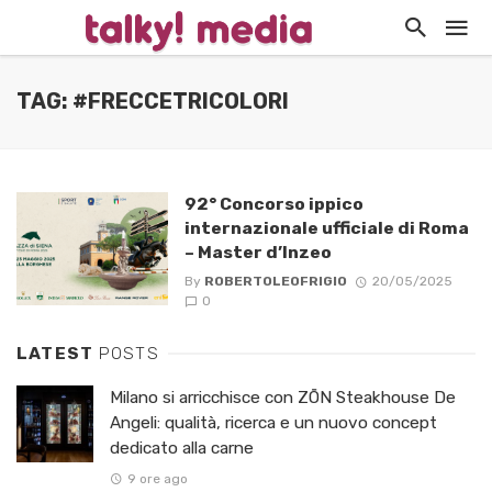
TAG: #FRECCETRICOLORI
92° Concorso ippico
internazionale ufficiale di Roma
– Master d’Inzeo
By
ROBERTOLEOFRIGIO
20/05/2025
0
LATEST
POSTS
Milano si arricchisce con ZŌN Steakhouse De
Angeli: qualità, ricerca e un nuovo concept
dedicato alla carne
9 ore ago