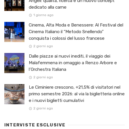
Angeli: qualità, ricerca e un nuovo concept
dedicato alla carne
1 giorno ago
Cinema, Alta Moda e Benessere: Al Festival del
Cinema Italiano il “Metodo Snellendo”
conquista i colossi del lusso francese
2 giorni ago
Dalle piazze ai nuovi inediti, il viaggio dei
Malafemmena in omaggio a Renzo Arbore e
l’Orchestra Italiana ​
2 giorni ago
Le Ciminiere crescono, +21,5% di visitatori nel
primo semestre 2026: al via la biglietteria online
e i nuovi biglietti cumulativi
2 giorni ago
INTERVISTE ESCLUSIVE