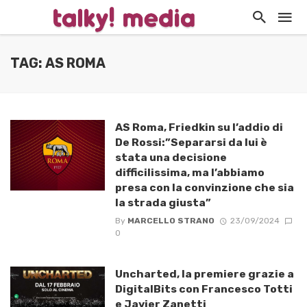
TAG: AS ROMA
AS Roma, Friedkin su l’addio di
De Rossi:”Separarsi da lui è
stata una decisione
difficilissima, ma l’abbiamo
presa con la convinzione che sia
la strada giusta”
By
MARCELLO STRANO
23/09/2024
0
Uncharted, la premiere grazie a
DigitalBits con Francesco Totti
e Javier Zanetti