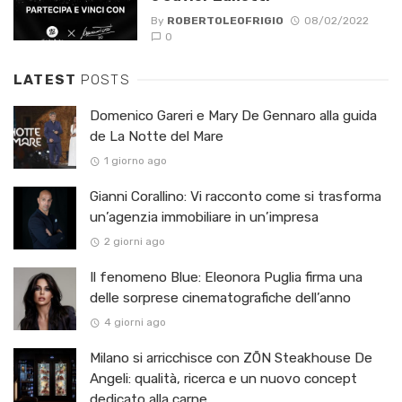
By
ROBERTOLEOFRIGIO
08/02/2022
0
LATEST
POSTS
Domenico Gareri e Mary De Gennaro alla guida
de La Notte del Mare
1 giorno ago
Gianni Corallino: Vi racconto come si trasforma
un’agenzia immobiliare in un’impresa
2 giorni ago
Il fenomeno Blue: Eleonora Puglia firma una
delle sorprese cinematografiche dell’anno
4 giorni ago
Milano si arricchisce con ZŌN Steakhouse De
Angeli: qualità, ricerca e un nuovo concept
dedicato alla carne