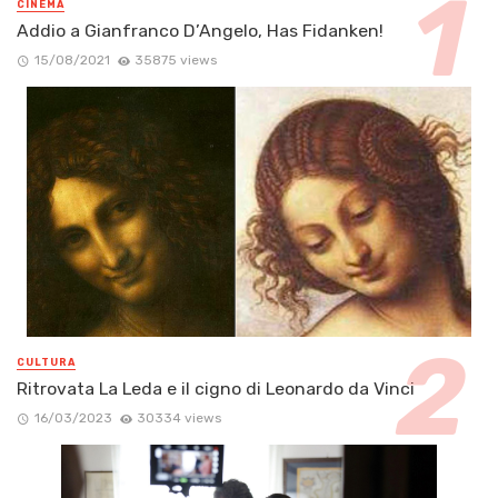
CINEMA
Addio a Gianfranco D’Angelo, Has Fidanken!
15/08/2021
35875 views
CULTURA
Ritrovata La Leda e il cigno di Leonardo da Vinci
16/03/2023
30334 views