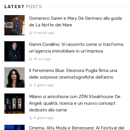
LATEST
POSTS
Domenico Gareri e Mary De Gennaro alla guida
de La Notte del Mare
9 minuti ago
Gianni Corallino: Vi racconto come si trasforma
un’agenzia immobiliare in un’impresa
19 ore ago
Il fenomeno Blue: Eleonora Puglia firma una
delle sorprese cinematografiche dell’anno
3 giorni ago
Milano si arricchisce con ZŌN Steakhouse De
Angeli: qualità, ricerca e un nuovo concept
dedicato alla carne
4 giorni ago
Cinema, Alta Moda e Benessere: Al Festival del