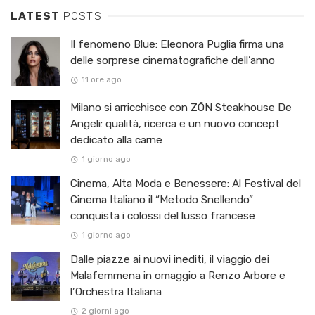
LATEST
POSTS
Il fenomeno Blue: Eleonora Puglia firma una
delle sorprese cinematografiche dell’anno
11 ore ago
Milano si arricchisce con ZŌN Steakhouse De
Angeli: qualità, ricerca e un nuovo concept
dedicato alla carne
1 giorno ago
Cinema, Alta Moda e Benessere: Al Festival del
Cinema Italiano il “Metodo Snellendo”
conquista i colossi del lusso francese
1 giorno ago
Dalle piazze ai nuovi inediti, il viaggio dei
Malafemmena in omaggio a Renzo Arbore e
l’Orchestra Italiana ​
2 giorni ago