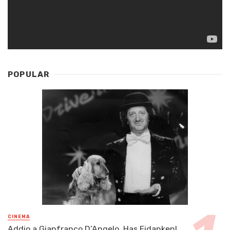
POPULAR
CINEMA
Addio a Gianfranco D’Angelo, Has Fidanken!