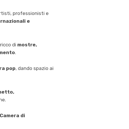
tisti, professionisti e
ernazionali e
ricco di
mostre,
nimento
.
ura pop
, dando spazio ai
metto,
ne.
 Camera di