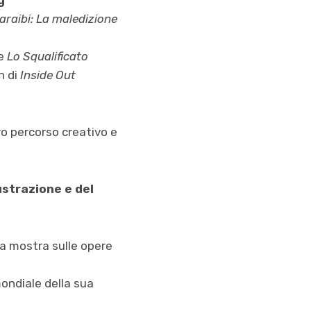
g
Caraibi: La maledizione
e
Lo Squalificato
n di
Inside Out
ro percorso creativo e
ustrazione e del
a mostra sulle opere
ndiale della sua