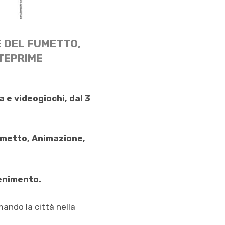
E DEL FUMETTO,
NTEPRIME
 e videogiochi, dal 3
Fumetto, Animazione,
tenimento.
mando la città nella