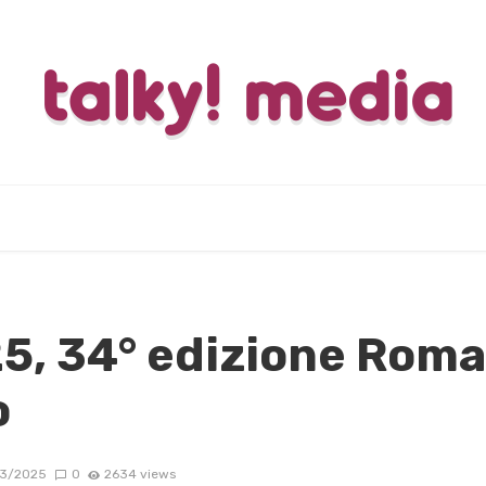
5, 34° edizione Roma
o
03/2025
0
2634 views