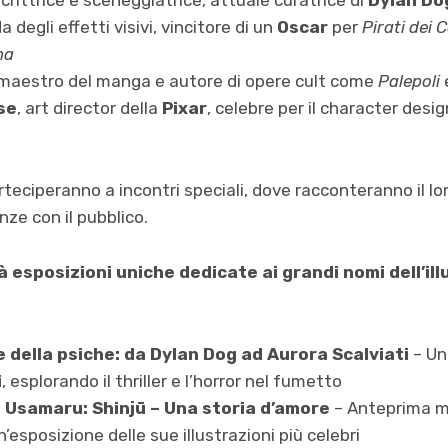
scrittrice e sceneggiatrice, attuale curatrice di
Dylan Do
a degli effetti visivi, vincitore di un
Oscar
per
Pirati dei 
ma
 maestro del manga e autore di opere cult come
Palepoli
se
, art director della
Pixar
, celebre per il character desig
rteciperanno a incontri speciali, dove racconteranno il lo
ze con il pubblico.
esposizioni uniche dedicate ai grandi nomi dell’ill
 e della psiche: da Dylan Dog ad Aurora Scalviati
– Un
i
, esplorando il thriller e l’horror nel fumetto
 Usamaru: Shinjū – Una storia d’amore
– Anteprima mo
’esposizione delle sue illustrazioni più celebri