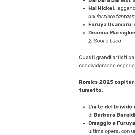
Barbara Baraldi
, 
Hal Hickel
, leggend
del forziere fantas
Furuya Usamaru
,
Deanna Marsiglie
2
,
Soul
e
Luca
Questi grandi artisti pa
condivideranno esperien
Romics 2025 ospiterà 
fumetto.
L’arte del brivido
di
Barbara Barald
Omaggio a Furuya
ultima opera, con un