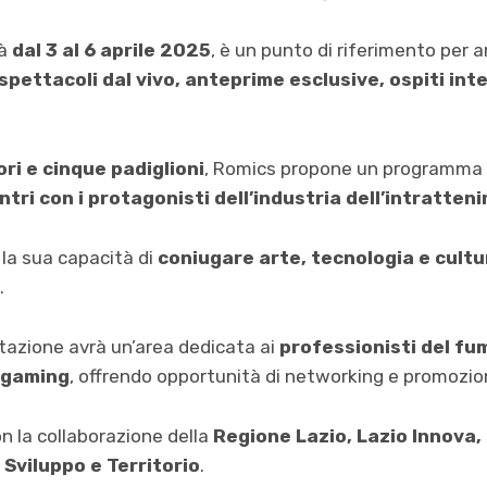
rà
dal 3 al 6 aprile 2025
, è un punto di riferimento per ar
spettacoli dal vivo, anteprime esclusive, ospiti int
ri e cinque padiglioni
, Romics propone un programma 
ontri con i protagonisti dell’industria dell’intratte
 la sua capacità di
coniugare arte, tecnologia e cult
.
tazione avrà un’area dedicata ai
professionisti del fu
l gaming
, offrendo opportunità di networking e promozio
on la collaborazione della
Regione Lazio, Lazio Innova,
Sviluppo e Territorio
.