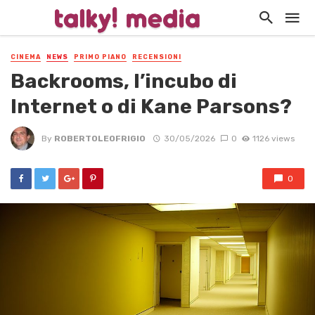
CINEMA
NEWS
PRIMO PIANO
RECENSIONI
Backrooms, l’incubo di
Internet o di Kane Parsons?
By
ROBERTOLEOFRIGIO
30/05/2026
0
1126 views
0