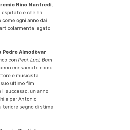
remio Nino Manfredi
,
e ospitato e che ha
to come ogni anno dai
 particolarmente legato
mo
Pedro Almodòvar
fico con
Pepi, Luci, Bom
o hanno consacrato come
ttore e musicista
il suo ultimo film
po il successo, un anno
hile per Antonio
 ulteriore segno di stima