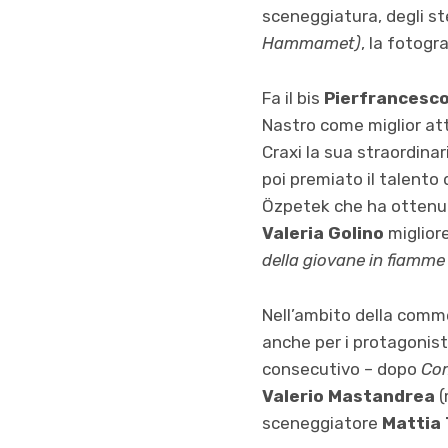
sceneggiatura, degli st
Hammamet)
, la fotogr
Fa il bis
Pierfrancesco
Nastro come miglior at
Craxi la sua straordinar
poi premiato il talento 
Özpetek che ha ottenuto
Valeria Golino
migliore
della giovane in fiamm
Nell’ambito della comm
anche per i protagonist
consecutivo – dopo
Com
Valerio Mastandrea
(
sceneggiatore
Mattia 