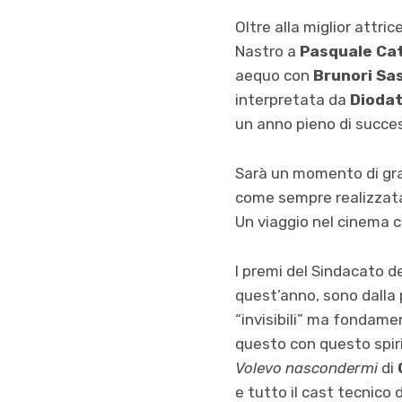
Oltre alla miglior attri
Nastro a
Pasquale Ca
aequo con
Brunori Sa
interpretata da
Dioda
un anno pieno di succe
Sarà un momento di gran
come sempre realizzata
Un viaggio nel cinema ch
I premi del Sindacato d
quest’anno, sono dalla p
“invisibili” ma fondame
questo con questo spirit
Volevo nascondermi
di
e tutto il cast tecnico 