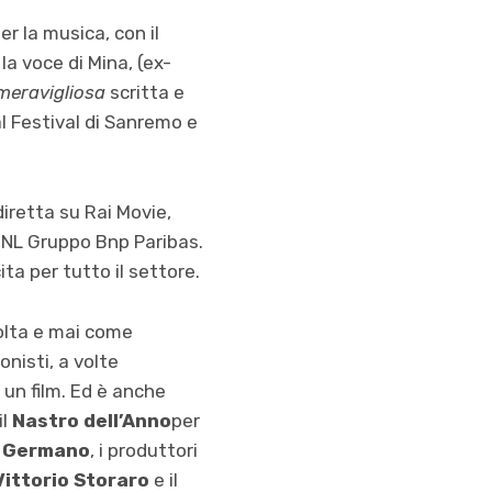
r la musica, con il
la voce di Mina, (ex-
meravigliosa
scritta e
l Festival di Sanremo e
iretta su Rai Movie,
BNL Gruppo Bnp Paribas.
ita per tutto il settore.
volta e mai come
onisti, a volte
 un film. Ed è anche
il
Nastro dell’Anno
per
o Germano
, i produttori
Vittorio Storaro
e il