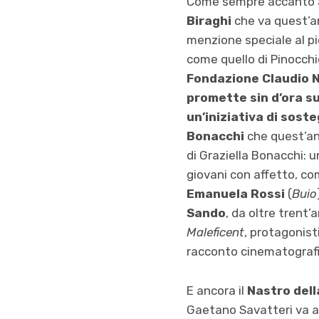
Come sempre accanto ai 
Biraghi
che va quest’
menzione speciale al p
come quello di Pinocchi
Fondazione Claudio 
promette sin d’ora s
un’iniziativa di sost
Bonacchi
che quest’an
di Graziella Bonacchi:
giovani con affetto, co
Emanuela Rossi
(
Buio
Sando
, da oltre trent’
Maleficent
, protagonist
racconto cinematografi
E ancora il
Nastro dell
Gaetano Savatteri va ad