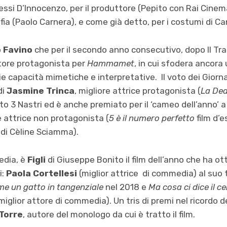
essi D’Innocenzo, per il produttore (Pepito con Rai Cinem
afia (Paolo Carnera), e come già detto, per i costumi di Can
 Favino
che per il secondo anno consecutivo, dopo Il Tradi
tore protagonista per
Hammamet
, in cui sfodera ancora 
ie capacità mimetiche e interpretative. Il voto dei Giorn
di
Jasmine Trinca
, migliore attrice protagonista (
La De
 3 Nastri ed è anche premiato per il ‘cameo dell’anno’ a 
 attrice non protagonista (
5 è il numero perfetto
film d’e
e
di Cèline Sciamma).
edia, è
Figli
di Giuseppe Bonito il film dell’anno che ha o
i:
Paola Cortellesi
(miglior attrice di commedia) al suo 
e un gatto in tangenziale
nel 2018 e
Ma cosa ci dice il c
miglior attore di commedia). Un tris di premi nel ricordo 
Torre
, autore del monologo da cui è tratto il film.