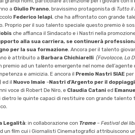
grandi nomi, particolare attenzione per i giovani con il
anno a
Giulio Pranno
, bravissimo protagonista di
Tutto il
iccolo
Federico Ielapi
, che ha affrontato con grande tal
o. Proprio per il suo talento speciale questo premio è so
Nobis
che affianca il Sindacato e i Nastri nella promozion
upporto alla sua carriera, se continuerà professio
egno per la sua formazione
. Ancora per il talento giovan
no è attribuito a
Barbara Chichiarelli
(Favolacce, La 
 un premio ad un talento emergente nel nome
dell’agente
mpetenza e amicizia. E ancora il
Premio Nastri SIAE
per 
) ed il
Nuovo Imaie
–
Nastri d’Argento per il doppiagg
anni voce di Robert De Niro, e
Claudia Catani
ed
Emanue
i dietro le quinte capaci di restituire con grande talento 
co.
a Legalità
: in collaborazione con
Trame
–
Festival dei lib
 un film cui i Giornalisti Cinematografici attribuiscono 