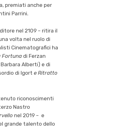
a, premiati anche per
tini Parrini.
tore nel 2109 – ritira il
una volta nel ruolo di
alisti Cinematografici ha
a Fortuna
di Ferzan
Barbara Alberti) e di
sordio di Igort
e Ritratto
ttenuto riconoscimenti
terzo Nastro
ervello
nel 2019 – e
del grande talento dello