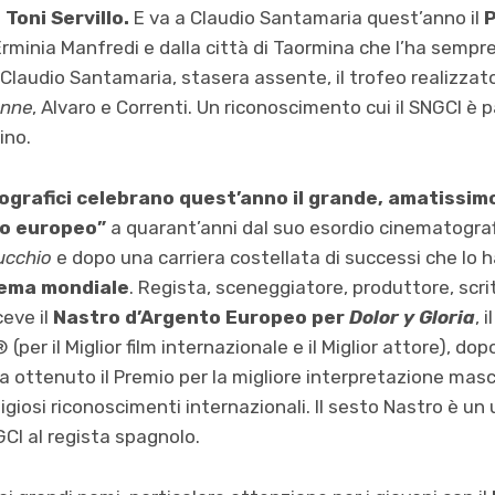
a
Toni Servillo.
E va a Claudio Santamaria quest’anno il
P
minia Manfredi e dalla città di Taormina che l’ha sempr
Claudio Santamaria, stasera assente, il trofeo realizza
onne
, Alvaro e Correnti. Un riconoscimento cui il SNGCI è
ino.
tografici celebrano quest’anno il grande, amatissi
to europeo”
a quarant’anni dal suo esordio cinematogra
mucchio
e dopo una carriera costellata di successi che l
nema mondiale
. Regista, sceneggiatore, produttore, scri
eve il
Nastro d’Argento Europeo per
Dolor y Gloria
, 
per il Miglior film internazionale e il Miglior attore), do
 ottenuto il Premio per la migliore interpretazione masc
igiosi riconoscimenti internazionali. Il sesto Nastro è un
GCI al regista spagnolo.