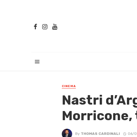
CINEMA
Nastri d’Ar
Morricone, 
By
THOMAS CARDINALI
06/0