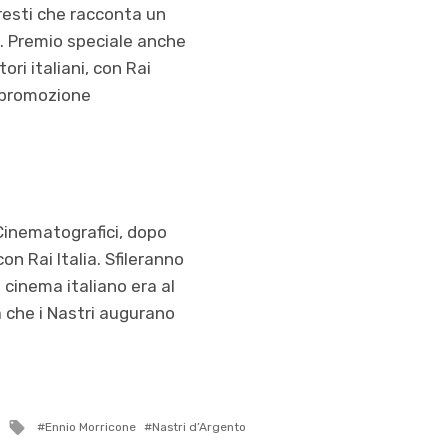
esti che racconta un
o. Premio speciale anche
ori italiani, con Rai
i promozione
i Cinematografici, dopo
n Rai Italia. Sfileranno
 cinema italiano era al
a che i Nastri augurano
Tagged
Ennio Morricone
Nastri d’Argento
with