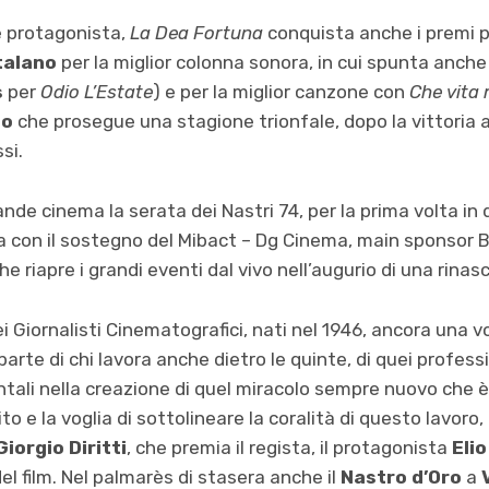
ce protagonista,
La Dea Fortuna
conquista anche i premi pe
talano
per la miglior colonna sonora, in cui spunta anche 
s
per
Odio L’Estate
) e per la miglior canzone con
Che vita 
to
che prosegue una stagione trionfale, dopo la vittoria a
ssi.
de cinema la serata dei Nastri 74, per la prima volta in d
 con il sostegno del Mibact – Dg Cinema, main sponsor 
e riapre i grandi eventi dal vivo nell’augurio di una rinasc
ei Giornalisti Cinematografici, nati nel 1946, ancora una 
arte di chi lavora anche dietro le quinte, di quei professi
ntali nella creazione di quel miracolo sempre nuovo che è
o e la voglia di sottolineare
la coralità di questo lavoro, 
Giorgio Diritti
, che premia il regista, il protagonista
Eli
del film. Nel palmarès di stasera anche il
Nastro d’Oro
a