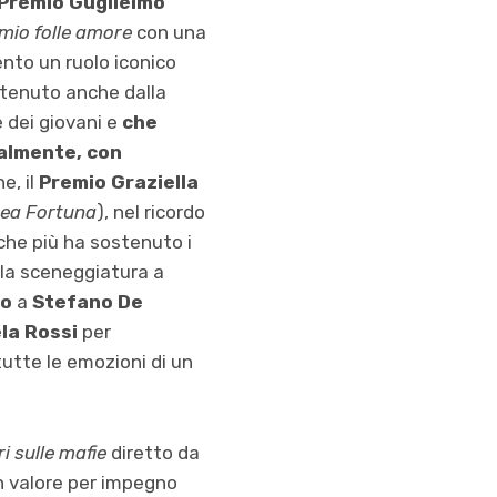
Premio Guglielmo
 mio folle amore
con una
ento un ruolo iconico
stenuto anche dalla
e dei giovani e
che
nalmente, con
e, il
Premio Graziella
Dea Fortuna
), nel ricordo
che più ha sostenuto i
la sceneggiatura a
io
a
Stefano De
la Rossi
per
tutte le emozioni di un
ri sulle mafie
diretto da
un valore per impegno