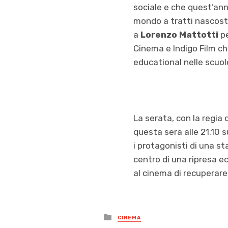
sociale e che quest’an
mondo a tratti nascosto
a
Lorenzo Mattotti
p
Cinema e Indigo Film c
educational nelle scuol
La serata, con la regia d
questa sera alle 21.10 s
i protagonisti di una s
centro di una ripresa ec
al cinema di recuperare 
Posted
CINEMA
in