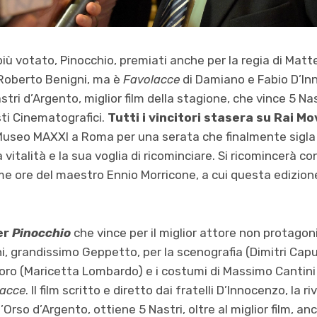
più votato, Pinocchio, premiati anche per la regia di Matt
Roberto Benigni, ma è
Favolacce
di Damiano e Fabio D’In
stri d’Argento, miglior film della stagione, che vince 5 N
sti Cinematografici.
Tutti i vincitori stasera su Rai Mov
Museo MAXXI a Roma per una serata che finalmente sigla l
vitalità e la sua voglia di ricominciare. Si ricomincerà co
me ore del maestro Ennio Morricone, a cui questa edizione
er
Pinocchio
che vince per il miglior attore non protagon
 grandissimo Geppetto, per la scenografia (Dimitri Capu
noro (Maricetta Lombardo) e i costumi di Massimo Cantini P
lacce
. Il film scritto e diretto dai fratelli D’Innocenzo, la r
’Orso d’Argento, ottiene 5 Nastri, oltre al miglior film, an