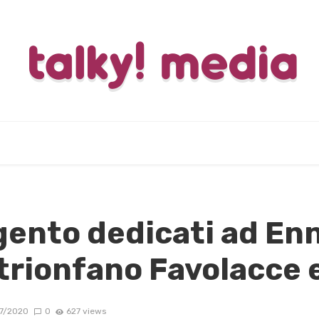
gento dedicati ad En
trionfano Favolacce 
7/2020
0
627 views