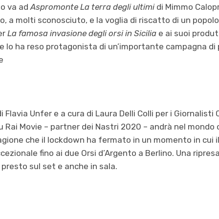
no va ad
Aspromonte La terra degli ultimi
di Mimmo Calopr
, a molti sconosciuto, e la voglia di riscatto di un popol
er
La famosa invasione degli orsi in Sicilia
e ai suoi produtt
he lo ha reso protagonista di un’importante campagna d
e
i Flavia Unfer e a cura di Laura Delli Colli per i Giornalist
u Rai Movie – partner dei Nastri 2020 – andrà nel mondo co
tagione che il lockdown ha fermato in un momento in cui il
cezionale fino ai due Orsi d’Argento a Berlino. Una ripres
presto sul set e anche in sala.