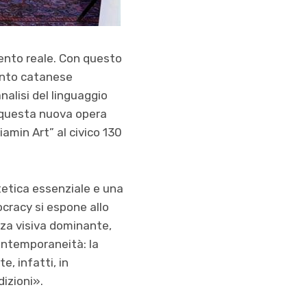
ento reale. Con questo
ento catanese
nalisi del linguaggio
 questa nuova opera
iamin Art”
al civico 130
etica essenziale e una
ocracy si
espone allo
nza visiva dominante,
ontemporaneit
à
: la
te
, infatti, in
dizioni».