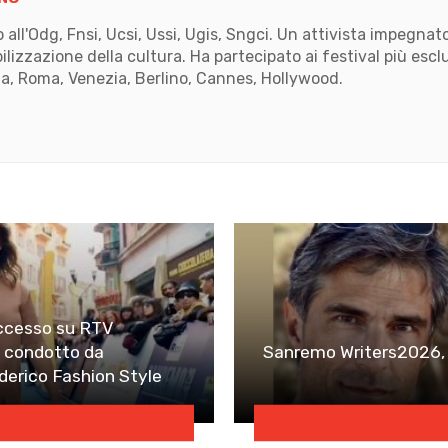
to all'Odg, Fnsi, Ucsi, Ussi, Ugis, Sngci. Un attivista impegn
ilizzazione della cultura. Ha partecipato ai festival più escl
, Roma, Venezia, Berlino, Cannes, Hollywood.
k
ube
ccesso su RTV
 condotto da
Sanremo Writers2026, o
derico Fashion Style