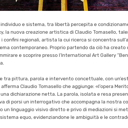
 individuo e sistema, tra libert
à
percepita e condizionam
, la nuova creazione artistica di
Claudio Tomasello, tal
confini regionali, artista la cui ricerca si concentra sull
’
a
tema contemporaneo. Proprio partendo da ciò ha creato
mmirare e scoprire presso l’
International Art Gallery
“
Ben
a.
e tra pittura, parola e intervento concettuale, con un
’
est
, afferma Claudio Tomasello che aggiunge: «
l’opera Merit
na dichiarazione netta. La parola, isolata e resa prese
rva di porsi un interrogativo che accompagna la nostra
c
 un linguaggio visivo diretto e privo di mediazioni si
met
n sistema equo, evidenziandone
le ambiguit
à
e le contrad