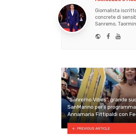
Giornalista iscrit
concrete di sensib
Sanremo, Taormina
Website
Faceboo
Yout
“Sanremo Vibes”, grande su
SanMarino per il programma
Annamaria Fittipaldi con Fe
PREVIOUS ARTICLE