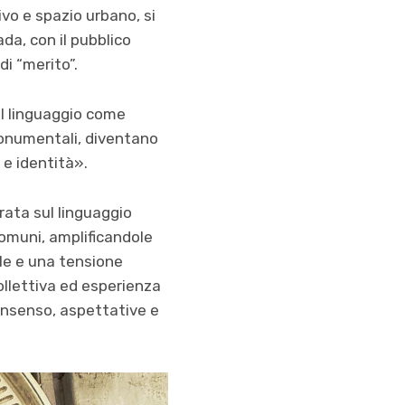
ivo e spazio urbano, si
da, con il pubblico
 di
“
merito
”.
 il linguaggio come
 monumentali, diventano
 e identit
à
»
.
trata sul linguaggio
omuni, amplificandole
le e una tensione
collettiva ed esperienza
consenso, aspettative e