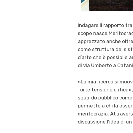
I
ndaga
re il rapporto tra
scopo nasce Meritocracy
apprezzato anche oltre i 
come struttura del sis
d’arte che è possibile a
di via Umberto a Catani
«
La
mia ricerca si muov
forte tensione critica»
sguardo pubblico come u
permette a chi la osse
meritocrazia. Attraverso
discussione l
’
idea di u