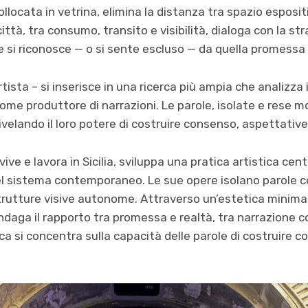
locata in vetrina, elimina la distanza tra spazio esposit
itt
à
, tra consumo, transito e visibilit
à,
dialoga con la stra
e si riconosce
—
o si
sente escluso
—
da quella promessa
artista – si inserisce in una ricerca più ampia che analizza
come produttore di narrazioni. Le parole, isolate e rese
rivelando il loro potere di costruire consenso, aspettative
ive e lavora in Sicilia, sviluppa una pratica artistica cen
l sistema contemporaneo. Le sue opere isolano parole c
strutture visive autonome. Attraverso
un’
estetica minima
daga il rapporto tra promessa e realt
à
, tra narrazione 
rca si concentra sulla capacit
à
delle parole di costruire 
.