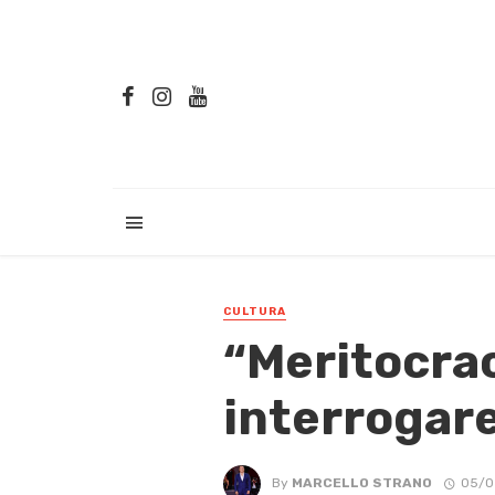
CULTURA
“Meritocrac
interrogare
By
MARCELLO STRANO
05/0