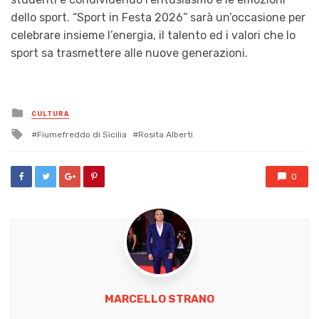
dello sport. “Sport in Festa 2026” sarà un’occasione per
celebrare insieme l’energia, il talento ed i valori che lo
sport sa trasmettere alle nuove generazioni.
Posted
CULTURA
in
Tagged
Fiumefreddo di Sicilia
Rosita Alberti
with
0
MARCELLO STRANO