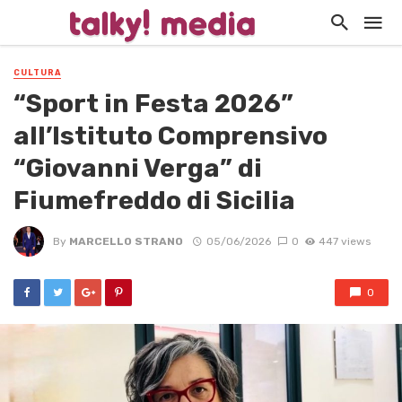
CULTURA
“Sport in Festa 2026”
all’Istituto Comprensivo
“Giovanni Verga” di
Fiumefreddo di Sicilia
By
MARCELLO STRANO
05/06/2026
0
447 views
0