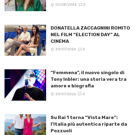
01/08/2026
0
DONATELLA ZACCAGNINI ROMITO
NEL FILM “ELECTION DAY” AL
CINEMA
29/07/2026
0
“Femmena”, il nuovo singolo di
Tony Inbler: una storia vera tra
amore e biografia
29/07/2026
0
Su Rai 1 torna “Vista Mare”:
l’Italia più autentica riparte da
Pozzuoli