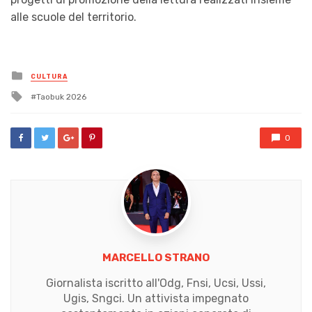
alle scuole del territorio.
Posted
CULTURA
in
Tagged
Taobuk 2026
with
0
MARCELLO STRANO
Giornalista iscritto all'Odg, Fnsi, Ucsi, Ussi,
Ugis, Sngci. Un attivista impegnato