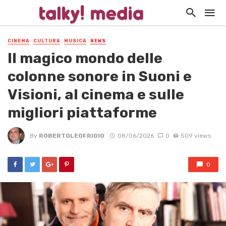
CINEMA
CULTURA
MUSICA
NEWS
Il magico mondo delle
colonne sonore in Suoni e
Visioni, al cinema e sulle
migliori piattaforme
By
ROBERTOLEOFRIGIO
08/06/2026
0
509 views
0