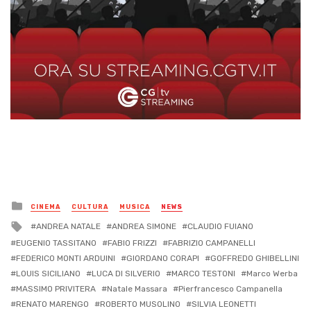
Posted
CINEMA
CULTURA
MUSICA
NEWS
in
Tagged
ANDREA NATALE
ANDREA SIMONE
CLAUDIO FUIANO
with
EUGENIO TASSITANO
FABIO FRIZZI
FABRIZIO CAMPANELLI
FEDERICO MONTI ARDUINI
GIORDANO CORAPI
GOFFREDO GHIBELLINI
LOUIS SICILIANO
LUCA DI SILVERIO
MARCO TESTONI
Marco Werba
MASSIMO PRIVITERA
Natale Massara
Pierfrancesco Campanella
RENATO MARENGO
ROBERTO MUSOLINO
SILVIA LEONETTI