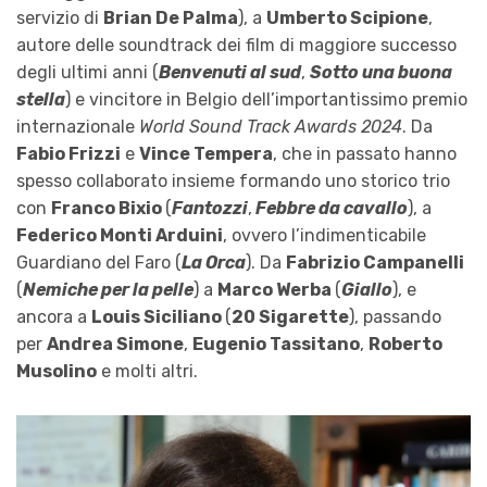
servizio di
Brian De Palma
), a
Umberto Scipione
,
autore delle soundtrack dei film di maggiore successo
degli ultimi anni (
Benvenuti al sud
,
Sotto una buona
stella
) e vincitore in Belgio dell’importantissimo premio
internazionale
World Sound Track Awards 2024
. Da
Fabio Frizzi
e
Vince Tempera
, che in passato hanno
spesso collaborato insieme formando uno storico trio
con
Franco Bixio
(
Fantozzi
,
Febbre da cavallo
), a
Federico Monti Arduini
, ovvero l’indimenticabile
Guardiano del Faro (
La Orca
). Da
Fabrizio Campanelli
(
Nemiche per la pelle
) a
Marco Werba
(
Giallo
), e
ancora a
Louis Siciliano
(
20 Sigarette
), passando
per
Andrea Simone
,
Eugenio Tassitano
,
Roberto
Musolino
e molti altri.