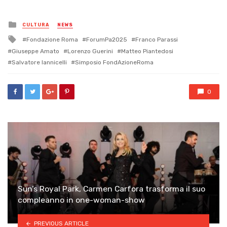
Posted
CULTURA
NEWS
in
Tagged
Fondazione Roma
ForumPa2025
Franco Parassi
with
Giuseppe Amato
Lorenzo Guerini
Matteo Piantedosi
Salvatore Iannicelli
Simposio FondAzioneRoma
0
Sun’s Royal Park, Carmen Carfora trasforma il suo
compleanno in one-woman-show
PREVIOUS ARTICLE