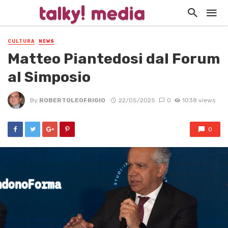
CULTURA
NEWS
Matteo Piantedosi dal Forum
al Simposio
By
ROBERTOLEOFRIGIO
22/05/2025
0
1038 views
0