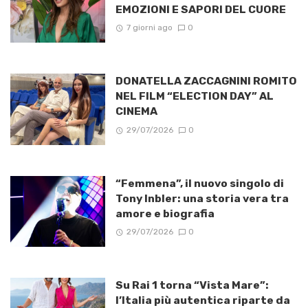
EMOZIONI E SAPORI DEL CUORE
7 giorni ago
0
DONATELLA ZACCAGNINI ROMITO
NEL FILM “ELECTION DAY” AL
CINEMA
29/07/2026
0
“Femmena”, il nuovo singolo di
Tony Inbler: una storia vera tra
amore e biografia
29/07/2026
0
Su Rai 1 torna “Vista Mare”:
l’Italia più autentica riparte da