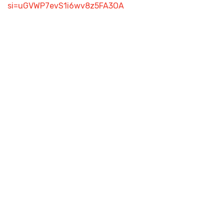
si=uGVWP7evS1i6wv8z5FA3OA