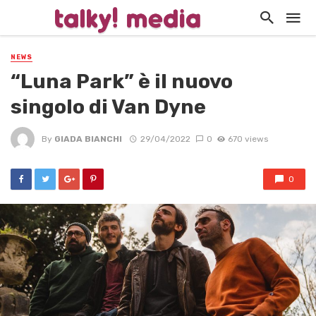
NEWS
“Luna Park” è il nuovo
singolo di Van Dyne
By
GIADA BIANCHI
29/04/2022
0
670 views
0