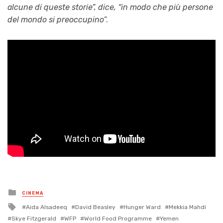
alcune di queste storie”, dice, “in modo che più persone
del mondo si preoccupino
“.
Posted
CINEMA
in
Tagged
Aida Alsadeeq
David Beasley
Hunger Ward
Mekkia Mahdi
with
Skye Fitzgerald
WFP
World Food Programme
Yemen