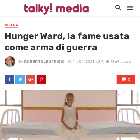
CINEMA
Hunger Ward, la fame usata
come arma di guerra
By
ROBERTOLEOFRIGIO
14/04/2021
0
1869 views
0