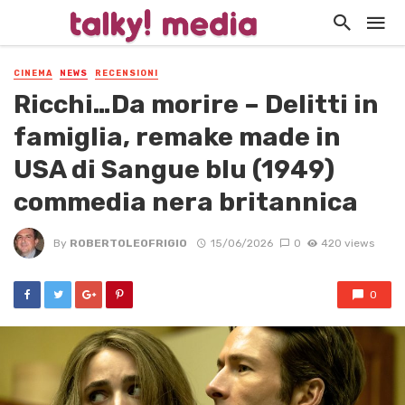
CINEMA
NEWS
RECENSIONI
Ricchi…Da morire – Delitti in
famiglia, remake made in
USA di Sangue blu (1949)
commedia nera britannica
By
ROBERTOLEOFRIGIO
15/06/2026
0
420 views
0