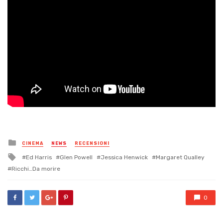
Posted
CINEMA
NEWS
RECENSIONI
in
Tagged
Ed Harris
Glen Powell
Jessica Henwick
Margaret Qualley
with
Ricchi…Da morire
0