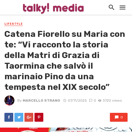
LIFESTYLE
Catena Fiorello su Maria con
te: “Vi racconto la storia
della Matri di Grazia di
Taormina che salvò il
marinaio Pino da una
tempesta nel XIX secolo”
By
MARCELLO STRANO
07/11/2025
0
3720 views
0