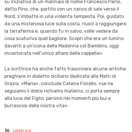
su iniziativa di un marinaio di nome Francesco Parisi,
detto Pino, che, partito con un carico di sale verso il
Nord, s’imbatté in una violenta tempesta. Poi, guidato
da una misteriosa luce sulla costa, riuscì a raggiungere
la terraferma e, quando fu in salvo, volle vedere da
cosa scaturiva quel bagliore. Scoprì che era un lumino
davanti a un’icona della Madonna col Bambino, oggi
incastonata nell’unico altare della cappella».
La scrittrice ha anche fatto trascrivere alcune antiche
preghiere in dialetto siciliano dedicate alla Matri di
Grazia. «Maria», conclude Catena Fiorello, «se ne
seguiamo il dolce richiamo materno, ci porta sempre
alla luce del Figlio, persino nei momenti più bui e
burrascosi della nostra vita».
Posted
LIFESTYLE