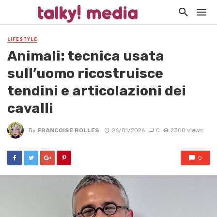
LIFESTYLE
Animali: tecnica usata
sull’uomo ricostruisce
tendini e articolazioni dei
cavalli
By
FRANCOISE ROLLES
26/01/2026
0
2300 views
0