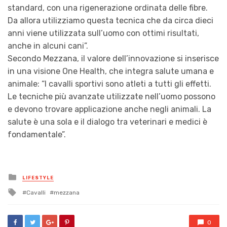
standard, con una rigenerazione ordinata delle fibre.
Da allora utilizziamo questa tecnica che da circa dieci
anni viene utilizzata sull’uomo con ottimi risultati,
anche in alcuni cani”.
Secondo Mezzana, il valore dell’innovazione si inserisce
in una visione One Health, che integra salute umana e
animale: “I cavalli sportivi sono atleti a tutti gli effetti.
Le tecniche più avanzate utilizzate nell’uomo possono
e devono trovare applicazione anche negli animali. La
salute è una sola e il dialogo tra veterinari e medici è
fondamentale”.
Posted
LIFESTYLE
in
Tagged
Cavalli
mezzana
with
0