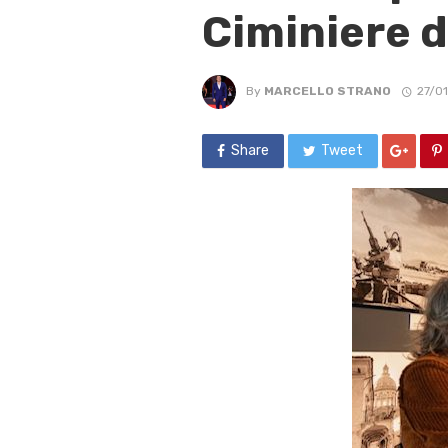
Ciminiere d
By
MARCELLO STRANO
27/0
Share
Tweet