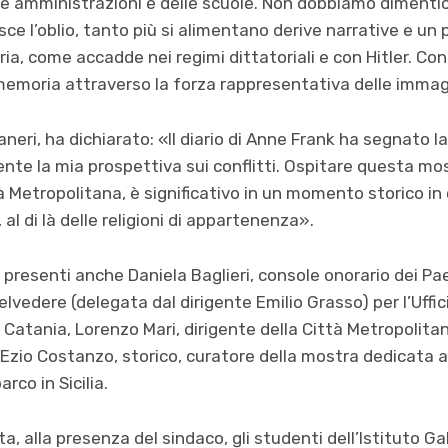
le amministrazioni e delle scuole. Non dobbiamo dimenti
orisce l’oblio, tanto più si alimentano derive narrative e 
tria, come accadde nei regimi dittatoriali e con Hitler. C
memoria attraverso la forza rappresentativa delle immag
aneri, ha dichiarato: «Il diario di Anne Frank ha segnato 
e la mia prospettiva sui conflitti. Ospitare questa mos
à Metropolitana, è significativo in un momento storico in
al di là delle religioni di appartenenza».
presenti anche Daniela Baglieri, console onorario dei Paes
elvedere (delegata dal dirigente Emilio Grasso) per l’Uffi
di Catania, Lorenzo Mari, dirigente della Città Metropolit
 Ezio Costanzo, storico, curatore della mostra dedicata a
rco in Sicilia.
a, alla presenza del sindaco, gli studenti dell’Istituto Gali