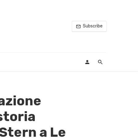
Subscribe
azione
storia
 Stern a Le