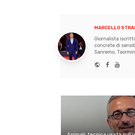
MARCELLO STRA
Giornalista iscrit
concrete di sensib
Sanremo, Taormina
Website
Faceboo
Yout
Animali: tecnica usata sull’