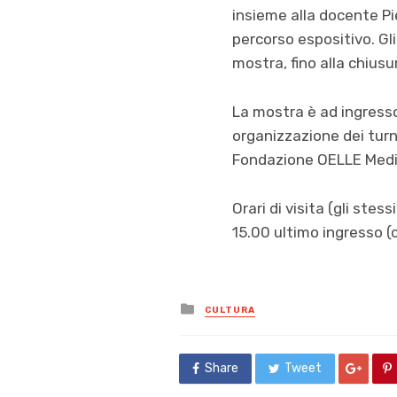
insieme alla docente Pi
percorso espositivo. Gl
mostra, fino alla chiusu
La mostra è ad ingresso 
organizzazione dei turn
Fondazione OELLE Medit
Orari di visita (gli ste
15.00 ultimo ingresso (c
Posted
CULTURA
in
Share
Tweet