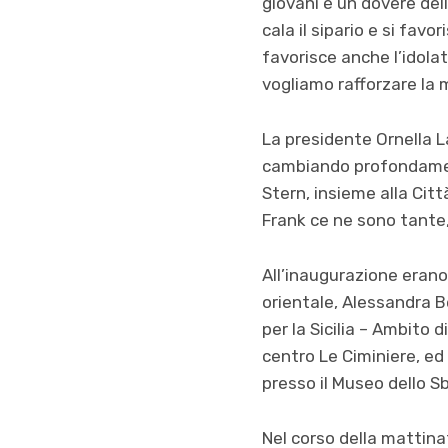
giovani è un dovere del
cala il sipario e si fav
favorisce anche l’idola
vogliamo rafforzare la 
La presidente Ornella L
cambiando profondament
Stern, insieme alla Citt
Frank ce ne sono tante, 
All’inaugurazione erano 
orientale, Alessandra B
per la Sicilia – Ambito 
centro Le Ciminiere, ed
presso il Museo dello Sba
Nel corso della mattinat