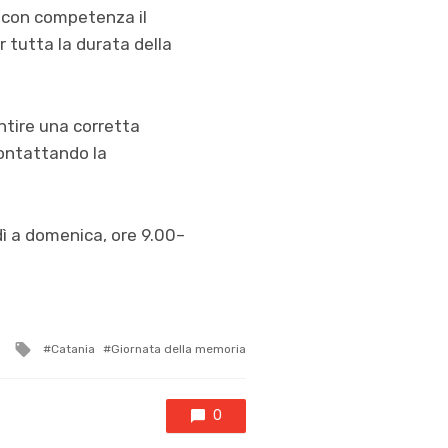
o con competenza il
 tutta la durata della
entire una corretta
contattando la
edì a domenica, ore 9.00–
Tagged
Catania
Giornata della memoria
with
0