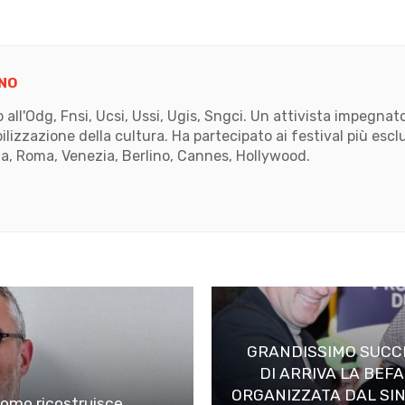
NO
to all'Odg, Fnsi, Ucsi, Ussi, Ugis, Sngci. Un attivista impegn
ilizzazione della cultura. Ha partecipato ai festival più escl
, Roma, Venezia, Berlino, Cannes, Hollywood.
k
ube
GRANDISSIMO SUCCE
DI ARRIVA LA BEF
ORGANIZZATA DAL SI
uomo ricostruisce