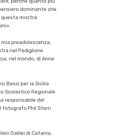
care, perché quanto più
un pensiero dominante che
on questa mostra
ini».
la mia preadolescenza,
tra nel Padiglione
 cui, nel mondo, di Anne
i Bassi per la Sicilia
cio Scolastico Regionale
ana responsabile del
l fotografo Phil Stern
leo Galilei di Catania,