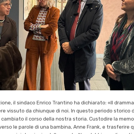
zione, il sindaco Enrico Trantino ha dichiarato: «Il dramm
e vissuto da chiunque di noi. In questo periodo storico
cambiato il corso della nostra storia. Custodire la mem
erso le parole di una bambina, Anne Frank, e trasferire 