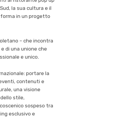
ud, la sua cultura e il
sforma in un progetto
poletano – che incontra
 e di una unione che
essionale e unico.
nazionale: portare la
 eventi, contenuti e
urale, una visione
ello stile,
alcoscenico sospeso tra
king esclusivo e