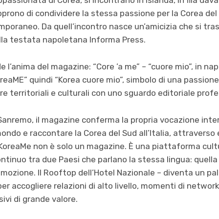
oprono di condividere la stessa passione per la Corea del S
poraneo. Da quell’incontro nasce un’amicizia che si tra
alla testata napoletana Informa Press.
e l’anima del magazine: “Core ’a me” – “cuore mio”, in na
reaME” quindi “Korea cuore mio”, simbolo di una passione
re territoriali e culturali con uno sguardo editoriale prof
Sanremo, il magazine conferma la propria vocazione inter
mondo e raccontare la Corea del Sud all’Italia, attraverso
lo. KoreaMe non è solo un magazine. È una piattaforma cult
ntinuo tra due Paesi che parlano la stessa lingua: quella d
’emozione. Il Rooftop dell’Hotel Nazionale – diventa un p
er accogliere relazioni di alto livello, momenti di networ
sivi di grande valore.