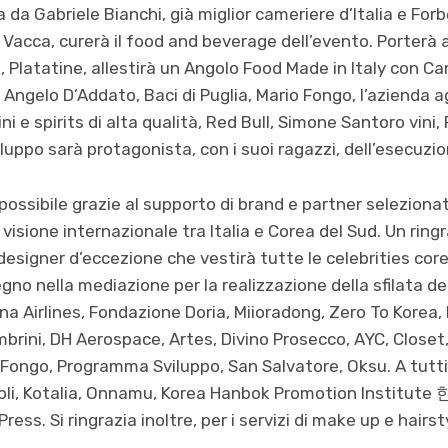
da Gabriele Bianchi, già miglior cameriere d’Italia e For
Vacca, curerà il food and beverage dell’evento. Porterà 
, Platatine, allestirà un Angolo Food Made in Italy con C
 Angelo D’Addato, Baci di Puglia, Mario Fongo, l’azienda ag
ni e spirits di alta qualità, Red Bull, Simone Santoro vini,
luppo sarà protagonista, con i suoi ragazzi, dell’esecuzio
possibile grazie al supporto di brand e partner selezionat
 visione internazionale tra Italia e Corea del Sud. Un rin
designer d’eccezione che vestirà tutte le celebrities core
no nella mediazione per la realizzazione della sfilata de
ana Airlines, Fondazione Doria, Miioradong, Zero To Korea,
mbrini, DH Aerospace, Artes, Divino Prosecco, AYC, Closet,
o Fongo, Programma Sviluppo, San Salvatore, Oksu. A tutti 
li, Kotalia, Onnamu, Korea Hanbok Promotion Institute
ess. Si ringrazia inoltre, per i servizi di make up e hairst