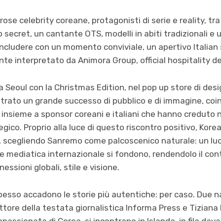
e celebrity coreane, protagonisti di serie e reality, tra c
ecret, un cantante OTS, modelli in abiti tradizionali e 
ncludere con un momento conviviale, un apertivo Italian 
te interpretato da Animora Group, official hospitality de
 Seoul con la Christmas Edition, nel pop up store di desig
trato un grande successo di pubblico e di immagine, coi
s, insieme a sponsor coreani e italiani che hanno creduto 
egico. Proprio alla luce di questo riscontro positivo, Kor
ia, scegliendo Sanremo come palcoscenico naturale: un l
 mediatica internazionale si fondono, rendendolo il con
essioni globali, stile e visione.
sso accadono le storie più autentiche: per caso. Due n
rettore della testata giornalistica Informa Press e Tizian
assionata di Corea, si incontrano in Islanda, in fila dava