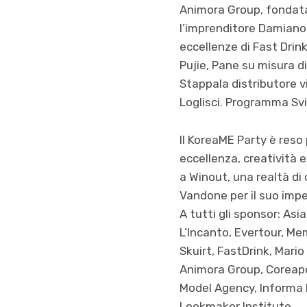
Animora Group, fondata 
l’imprenditore Damiano 
eccellenze di Fast Drink
Pujie, Pane su misura di
Stappala distributore vi
Loglisci. Programma Svi
Il KoreaME Party è reso 
eccellenza, creatività e
a Winout, una realtà di 
Vandone per il suo impeg
A tutti gli sponsor: Asi
L’Incanto, Evertour, Me
Skuirt, FastDrink, Mari
Animora Group, Coreapo
Model Agency, Informa Pr
Lookmaker Institute.