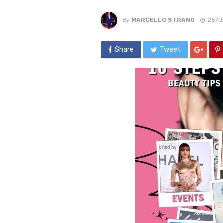
By
MARCELLO STRANO
25/0
Share
Tweet