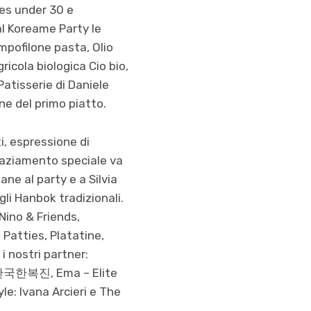
bes under 30 e
al Koreame Party le
ampofilone pasta, Olio
ricola biologica Cio bio,
 Patisserie di Daniele
ne del primo piatto.
i, espressione di
graziamento speciale va
ane al party e a Silvia
gli Hanbok tradizionali.
 Nino & Friends,
 Patties, Platatine,
i nostri partner:
, Ema – Elite
한국한복진
yle: Ivana Arcieri e The