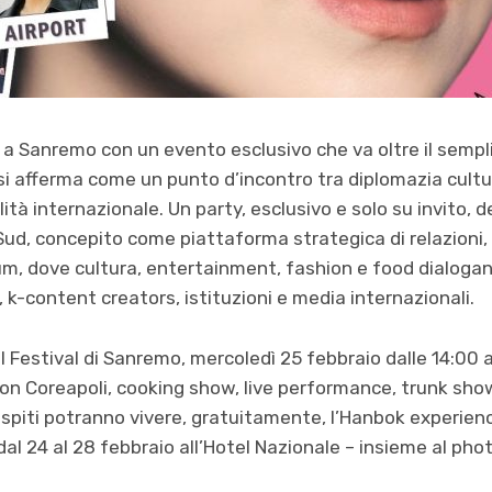
 Sanremo con un evento esclusivo che va oltre il sempli
 si afferma come un punto d’incontro tra diplomazia cultur
tà internazionale. Un party, esclusivo e solo su invito, d
 Sud, concepito come piattaforma strategica di relazioni, 
, dove cultura, entertainment, fashion e food dialogan
, k-content creators, istituzioni e media internazionali.
l Festival di Sanremo, mercoledì 25 febbraio dalle 14:00 
on Coreapoli, cooking show, live performance, trunk show 
i ospiti potranno vivere, gratuitamente, l’Hanbok experien
l 24 al 28 febbraio all’Hotel Nazionale – insieme al pho