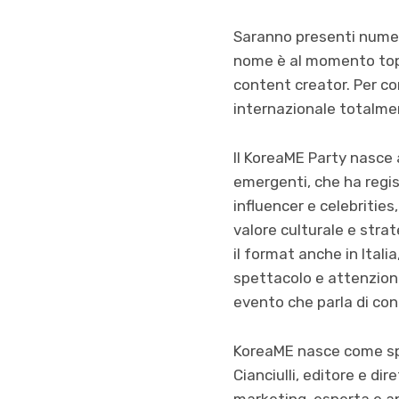
Saranno presenti numeros
nome è al momento top s
content creator. Per co
internazionale totalmen
Il KoreaME Party nasce a
emergenti, che ha regis
influencer e celebritie
valore culturale e strat
il format anche in Ital
spettacolo e attenzione
evento che parla di conn
KoreaME nasce come spe
Cianciulli, editore e di
marketing, esperta e app