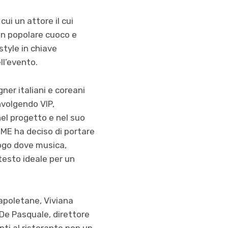
ui un attore il cui
un popolare cuoco e
style in chiave
ll’evento.
ner italiani e coreani
nvolgendo VIP,
nel progetto e nel suo
eaME ha deciso di portare
uogo dove musica,
testo ideale per un
apoletane, Viviana
a De Pasquale, direttore
nti al ristorante pop up