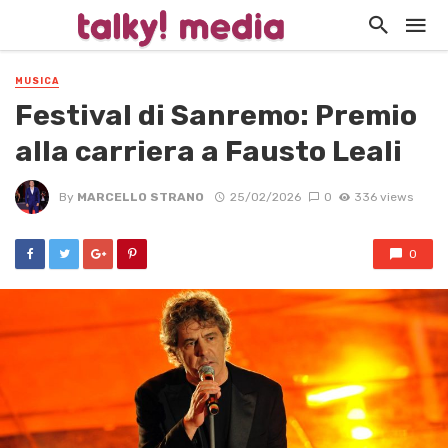
MUSICA
Festival di Sanremo: Premio
alla carriera a Fausto Leali
By
MARCELLO STRANO
25/02/2026
0
336 views
0