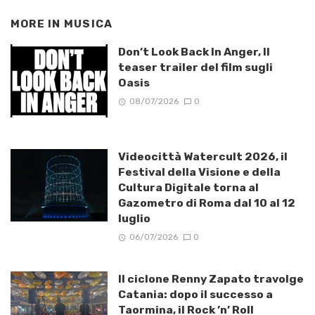
MORE IN
MUSICA
Don’t Look Back In Anger, Il
teaser trailer del film sugli
Oasis
08/07/2026
0
Videocittà Watercult 2026, il
Festival della Visione e della
Cultura Digitale torna al
Gazometro di Roma dal 10 al 12
luglio
06/07/2026
0
Il ciclone Renny Zapato travolge
Catania: dopo il successo a
Taormina, il Rock ’n’ Roll