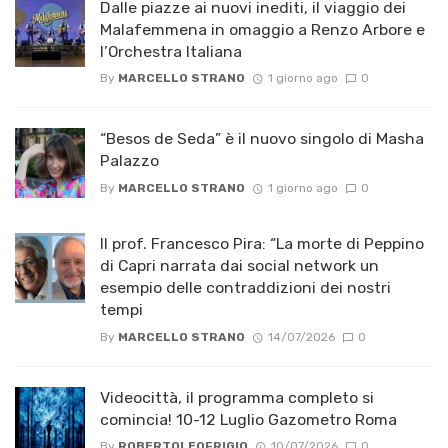
Dalle piazze ai nuovi inediti, il viaggio dei
Malafemmena in omaggio a Renzo Arbore e
l’Orchestra Italiana ​
By
MARCELLO STRANO
1 giorno ago
0
“Besos de Seda” è il nuovo singolo di Masha
Palazzo
By
MARCELLO STRANO
1 giorno ago
0
Il prof. Francesco Pira: “La morte di Peppino
di Capri narrata dai social network un
esempio delle contraddizioni dei nostri
tempi
By
MARCELLO STRANO
14/07/2026
0
Videocittà, il programma completo si
comincia! 10-12 Luglio Gazometro Roma
By
ROBERTOLEOFRIGIO
10/07/2026
0