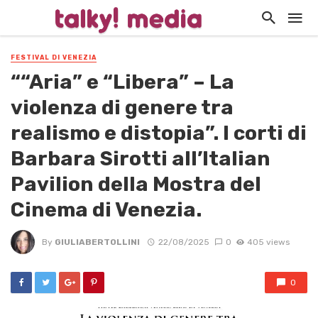
FESTIVAL DI VENEZIA
““Aria” e “Libera” – La
violenza di genere tra
realismo e distopia”. I corti di
Barbara Sirotti all’Italian
Pavilion della Mostra del
Cinema di Venezia.
By
GIULIABERTOLLINI
22/08/2025
0
405 views
0