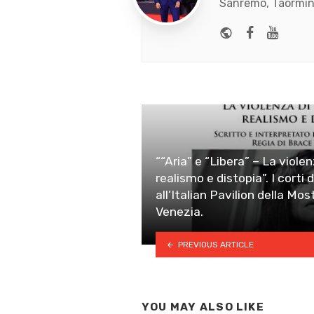
Sanremo, Taormina
Website
Faceboo
Yout
““Aria” e “Libera” – La viole
realismo e distopia”. I corti 
all’Italian Pavilion della Mo
Venezia.
PREVIOUS ARTICLE
YOU MAY ALSO LIKE