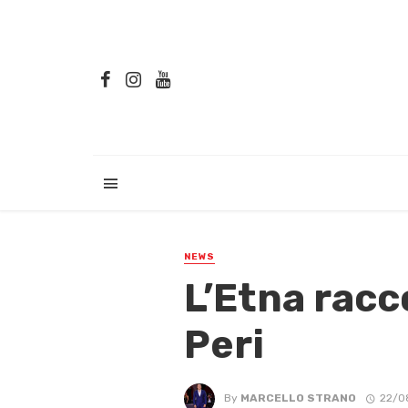
NEWS
L’Etna racc
Peri
By
MARCELLO STRANO
22/0