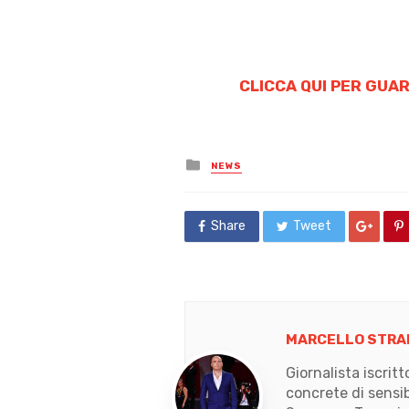
CLICCA QUI PER GUAR
Posted
NEWS
in
Share
Tweet
MARCELLO STRA
Giornalista iscrit
concrete di sensib