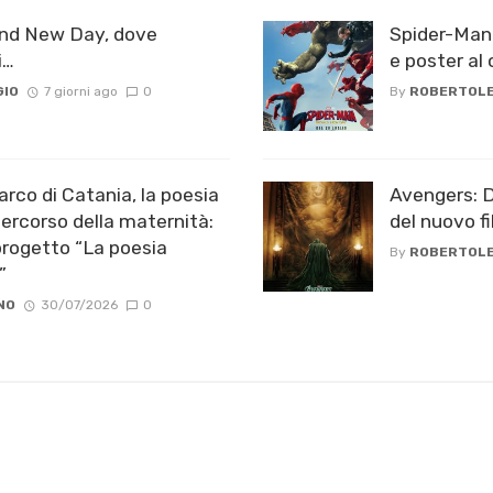
and New Day, dove
Spider-Man:
i…
e poster al 
GIO
7 giorni ago
0
By
ROBERTOLE
rco di Catania, la poesia
Avengers: Do
ercorso della maternità:
del nuovo f
progetto “La poesia
By
ROBERTOLE
”
NO
30/07/2026
0