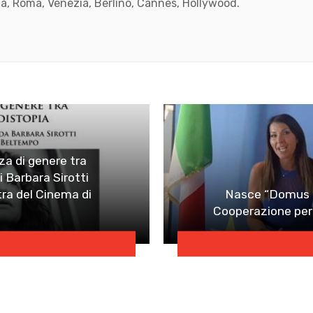
, Roma, Venezia, Berlino, Cannes, Hollywood.
k
ube
nza di genere tra
di Barbara Sirotti
stra del Cinema di
Nasce “Domus Eu
Cooperazione per 