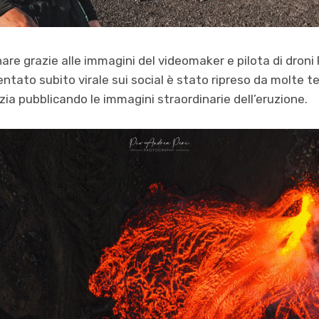
are grazie alle immagini del videomaker e pilota di droni P
ntato subito virale sui social è stato ripreso da molte te
ia pubblicando le immagini straordinarie dell’eruzione.