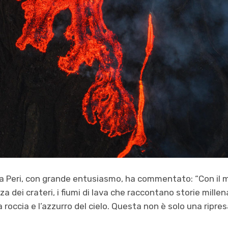
ea Peri, con grande entusiasmo, ha commentato: “Con il 
a dei crateri, i fiumi di lava che raccontano storie millena
a roccia e l’azzurro del cielo. Questa non è solo una ripre