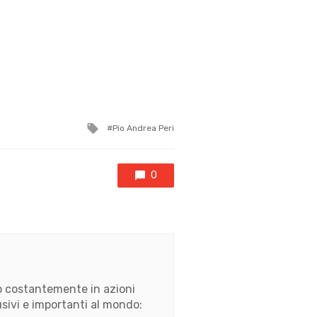
Tagged
Pio Andrea Peri
with
0
ato costantemente in azioni
usivi e importanti al mondo: