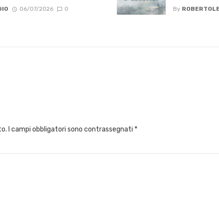
GIO
06/07/2026
0
By
ROBERTOLE
to.
I campi obbligatori sono contrassegnati
*