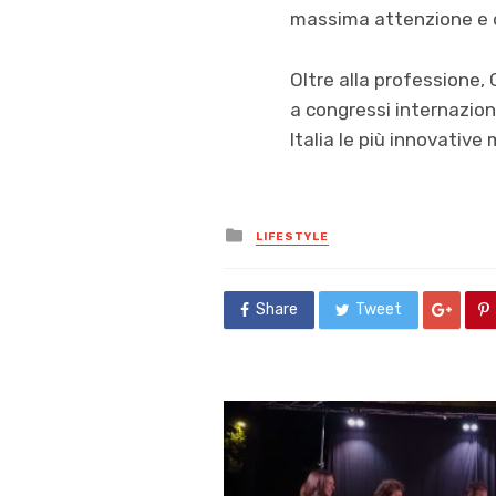
massima attenzione e c
Oltre alla professione
a congressi internaziona
Italia le più innovativ
Posted
LIFESTYLE
in
Share
Tweet