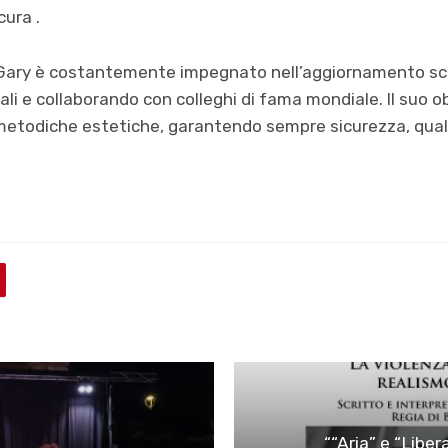
ura .
, Gary è costantemente impegnato nell’aggiornamento sci
li e collaborando con colleghi di fama mondiale. Il suo ob
e metodiche estetiche, garantendo sempre sicurezza, qualit
““Aria” e “Liber