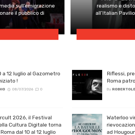
mmedia sull’emigrazione
realismo e distop
nare il pubblico di
all’Italian Pavil
0 a 12 luglio al Gazometro
Riflessi, pr
iziato !
Roma patro
GIO
08/07/2026
0
By
ROBERTOLE
cult 2026, il Festival
Waterloo vi
ella Cultura Digitale torna
rievocazion
Roma dal 10 al 12 luglio
ad Hougoum