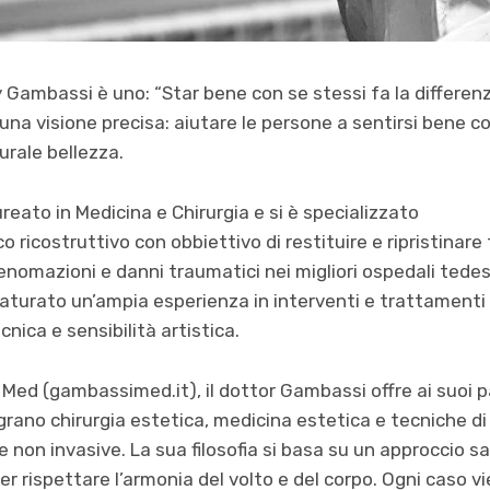
y Gambassi è uno: “Star bene con se stessi fa la differe
una visione precisa: aiutare le persone a sentirsi bene c
urale bellezza.
reato in Medicina e Chirurgia e si è specializzato
 ricostruttivo con obbiettivo di restituire e ripristinare
nomazioni e danni traumatici nei migliori ospedali tedesc
urato un’ampia esperienza in interventi e trattamenti 
ica e sensibilità artistica.
ed (gambassimed.it), il dottor Gambassi offre ai suoi p
grano chirurgia estetica, medicina estetica e tecniche d
 non invasive. La sua filosofia si basa su un approccio sar
er rispettare l’armonia del volto e del corpo. Ogni caso v