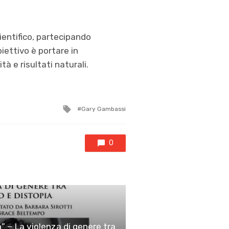
entifico, partecipando
iettivo è portare in
à e risultati naturali.
Tagged
Gary Gambassi
with
0
a” – La violenza di genere tra