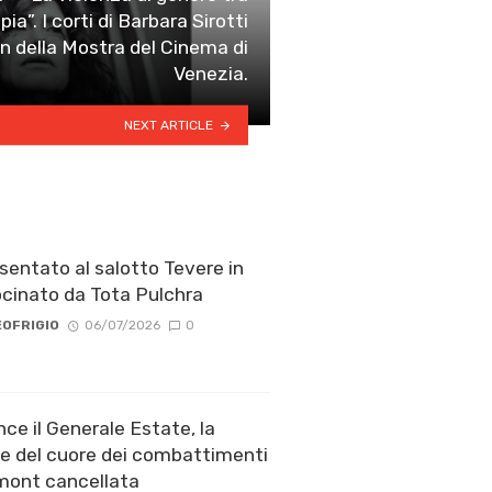
ia”. I corti di Barbara Sirotti
ion della Mostra del Cinema di
Venezia.
NEXT ARTICLE
esentato al salotto Tevere in
cinato da Tota Pulchra
OFRIGIO
06/07/2026
0
nce il Generale Estate, la
e del cuore dei combattimenti
ont cancellata