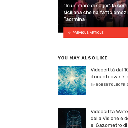
“In un mare di sogni”, la co
siciliana che ha fatto emozio
Taormina
PREVIOUS ARTICLE
YOU MAY ALSO LIKE
Videocittà dal 1
il countdown è in
By
ROBERTOLEOFRI
Videocittà Water
della Visione e d
al Gazometro di 