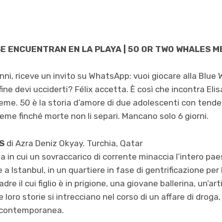
SE ENCUENTRAN EN LA PLAYA | 50 OR TWO WHALES 
anni, riceve un invito su WhatsApp: vuoi giocare alla Blue 
 fine devi ucciderti? Félix accetta. È così che incontra Elisa
ieme. 50 è la storia d’amore di due adolescenti con tend
ieme finché morte non li separi. Mancano solo 6 giorni.
TS
di Azra Deniz Okyay. Turchia, Qatar
ta in cui un sovraccarico di corrente minaccia l’intero pa
e a Istanbul, in un quartiere in fase di gentrificazione per
re il cui figlio è in prigione, una giovane ballerina, un’ar
 loro storie si intrecciano nel corso di un affare di droga
a contemporanea.