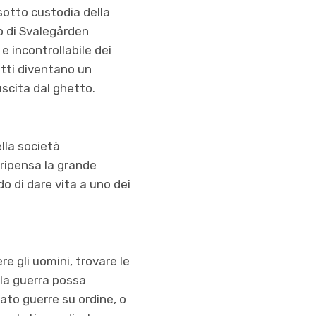
 sotto custodia della
to di Svalegården
e incontrollabile dei
otti diventano un
uscita dal ghetto.
lla società
 ripensa la grande
o di dare vita a uno dei
e gli uomini, trovare le
 la guerra possa
ato guerre su ordine, o