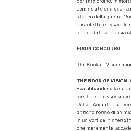
per fare ordine, in molt
cominciato una guerra 
stanco della guerra. Vo
costolette e fissare lo
agghindato annuncia che
FUORI CONCORSO
The Book of Vision apri
THE BOOK OF VISION
d
Eva abbandona la sua ca
mettere in discussione t
Johan Anmuth è un medi
antiche forme di animis
in un vortice ininterrot
che meramente accad