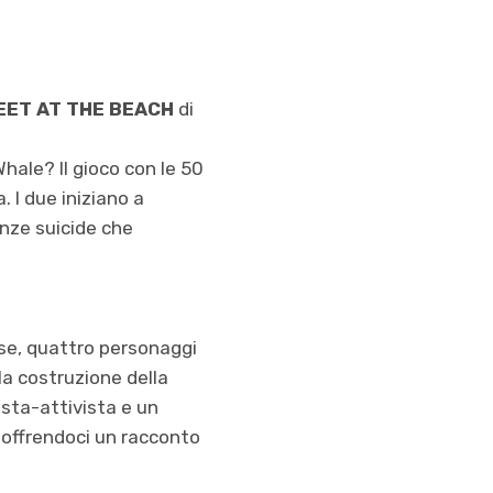
MEET AT THE BEACH
di
Whale? Il gioco con le 50
. I due iniziano a
enze suicide che
ese, quattro personaggi
 la costruzione della
tista-attivista e un
, offrendoci un racconto