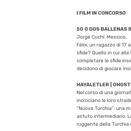
I FILM IN CONCORSO
50 O DOS BALLENAS 
Jorge Cuchí. Messico,
Félix, un ragazzo di 17 
sfide? Quello in cui alla
completare le sfide ins
decidono di giocare ins
HAYALETLER | GHOS
Nel corso di una giorna
incrociano le loro strad
“Nuova Turchia”: una mad
astuto intermediario. Le
ruggente della Turchi