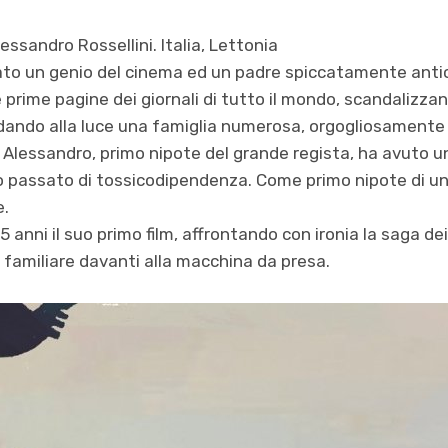
lessandro Rossellini. Italia, Lettonia
tato un genio del cinema ed un padre spiccatamente antic
 prime pagine dei giornali di tutto il mondo, scandalizzan
 dando alla luce una famiglia numerosa, orgogliosamente
Alessandro, primo nipote del grande regista, ha avuto un
o passato di tossicodipendenza. Come primo nipote di un
e.
55 anni il suo primo film, affrontando con ironia la saga de
a familiare davanti alla macchina da presa.