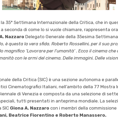
la 35° Settimana Internazionale della Critica, che in que
 a seconda di come lo si vuole chiamare, rappresenta ora
A. Nazzaro
Delegato Generale della 35esima Settimana 
o, è questa la vera sfida. Roberto Rossellini, per il suo pro
o magnifico ‘Lavorare per l’umanità’ . Ecco il cinema che c
umanità con le armi del cinema. Delle immagini. Delle vision
nale della Critica (SIC) è una sezione autonoma e parall
ici Cinematografici Italiani, nell’ambito della 77 Mostra 
Biennale di Venezia e composta da una selezione di sette
peciali, tutti presentati in anteprima mondiale. La selez
a SIC
Giona A. Nazzaro
con i membri della commissione 
iani, Beatrice Fiorentino e Roberto Manassero.