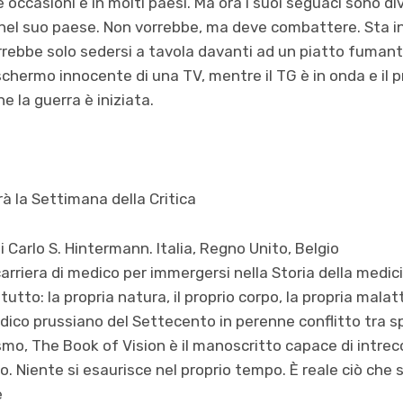
e occasioni e in molti paesi. Ma ora i suoi seguaci sono d
nel suo paese. Non vorrebbe, ma deve combattere. Sta i
rrebbe solo sedersi a tavola davanti ad un piatto fuman
 schermo innocente di una TV, mentre il TG è in onda e il
 la guerra è iniziata.
rà la Settimana della Critica
i Carlo S. Hintermann. Italia, Regno Unito, Belgio
rriera di medico per immergersi nella Storia della medici
utto: la propria natura, il proprio corpo, la propria mala
co prussiano del Settecento in perenne conflitto tra sp
mo, The Book of Vision è il manoscritto capace di intrec
to. Niente si esaurisce nel proprio tempo. È reale ciò che 
e