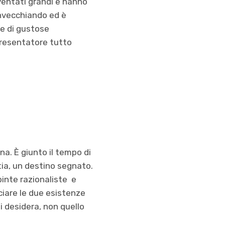
iventati grandi e hanno
nvecchiando ed è
te di gustose
 presentatore tutto
na. È giunto il tempo di
ttia, un destino segnato.
inte razionaliste e
ciare le due esistenze
si desidera, non quello