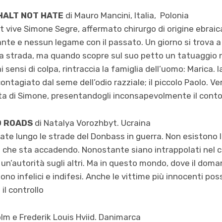
SHALT NOT HATE
di Mauro Mancini, Italia, Polonia
t vive Simone Segre, affermato chirurgo di origine ebraica
te e nessun legame con il passato. Un giorno si trova 
lla strada, ma quando scopre sul suo petto un tatuaggio
 sensi di colpa, rintraccia la famiglia dell’uomo: Marica. l
ntagiato dal seme dell’odio razziale; il piccolo Paolo. Ver
rta di Simone, presentandogli inconsapevolmente il conto
D ROADS
di Natalya Vorozhbyt. Ucraina
te lungo le strade del Donbass in guerra. Non esistono l
 che sta accadendo. Nonostante siano intrappolati nel c
n’autorità sugli altri. Ma in questo mondo, dove il dom
sono infelici e indifesi. Anche le vittime più innocenti pos
il controllo
lm e Frederik Louis Hviid. Danimarca