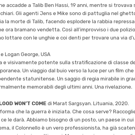
 che accadde a Talib Ben Hassi, 19 anni, mentre si trovava
chiari. Gli agenti Jens e Mike sono di pattuglia nel ghet
a la morte di Talib, facendo esplodere la rabbia repressa 
che ora bramano vendetta. Così all’improvviso i due polizi
o lottare con le unghie e coi denti per trovare una via d’
d e Logan George, USA
a e visivamente potente sulla stratificazione di classe de
anea. Un viaggio dal buio verso la luce per un film che
pendente statunitense. Un saggio di regia mirabile in grad
formalmente memorabili degli ultimi anni. Una rivelazione.
FLOOD WON’T COME
di Marat Sargsyan. Lituania, 2020.
forma che la guerra è iniziata. Che cosa serve? Raccoglier
ce le darà. Abbiamo bisogno di un posto, un paese in cui
ema, il Colonnello è un vero professionista, ha già scaten