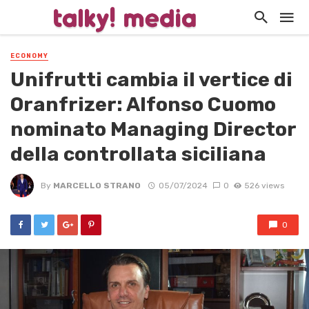
ECONOMY
Unifrutti cambia il vertice di
Oranfrizer: Alfonso Cuomo
nominato Managing Director
della controllata siciliana
By
MARCELLO STRANO
05/07/2024
0
526 views
0