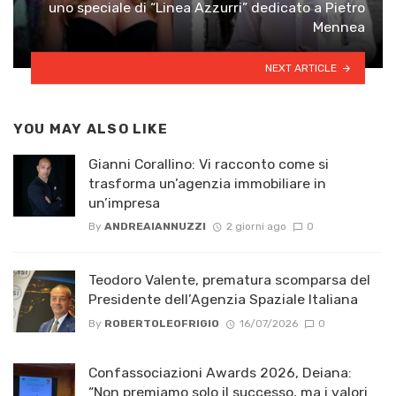
uno speciale di “Linea Azzurri” dedicato a Pietro
Mennea
NEXT ARTICLE
YOU MAY ALSO LIKE
Gianni Corallino: Vi racconto come si
trasforma un’agenzia immobiliare in
un’impresa
By
ANDREAIANNUZZI
2 giorni ago
0
Teodoro Valente, prematura scomparsa del
Presidente dell’Agenzia Spaziale Italiana
By
ROBERTOLEOFRIGIO
16/07/2026
0
Confassociazioni Awards 2026, Deiana:
“Non premiamo solo il successo, ma i valori