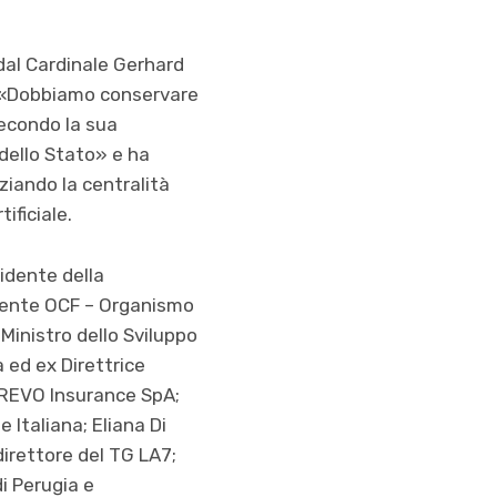
dal Cardinale Gerhard
e. «Dobbiamo conservare
secondo la sua
 dello Stato» e ha
iando la centralità
ificiale.
idente della
dente OCF – Organismo
 Ministro dello Sviluppo
 ed ex Direttrice
i REVO Insurance SpA;
Italiana; Eliana Di
edirettore del TG LA7;
di Perugia e