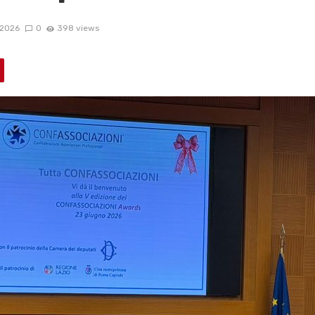
2026
0
398 views