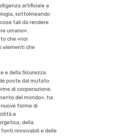
ligenza artificiale a
ologia, sottolineando
 cose tali da rendere
sere umano».
ato che «noi
li elementi che
te e della Sicurezza
fide poste dal mutato
forme di cooperazione.
amento del mondo», ha
e nuove forme di
ilità e
rgetica, della
fonti rinnovabili e delle