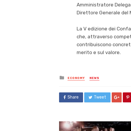
Amministratore Delegato
Direttore Generale del M
La V edizione dei Confa
che, attraverso compete
contribuiscono concreta
merito e sul valore.
Posted
ECONOMY
NEWS
in
Share
Tweet