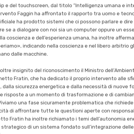
p e del touchscreen, dal titolo “Intelligenza umana e intel
ervento Faggin ha affrontato il rapporto tra uomo e tecn
ificiale ha prodotto sistemi che ci possono parlare e dire
pire se a dialogare con noi sia un computer oppure un es
la coscienza e dell’esperienza umana, ha inoltre afferm
iamo», indicando nella coscienza e nel libero arbitrio g
mano dalle macchine.
noltre insignito del riconoscimento il Ministro dell’Ambien
hetto Fratin, che ha dedicato il proprio intervento alle s
, dalla sicurezza energetica e dalla necessità di nuove 
le risposte a un momento di trasformazione e di cambi
 «Viviamo una fase sicuramente problematica che richied
ità di affrontare tutte le questioni aperte con responsab
to Fratin ha inoltre richiamato i temi dell’autonomia ene
o strategico di un sistema fondato sull’integrazione delle 