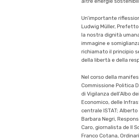
altre energie sostenibili
Un’importante riflessio
Ludwig Müller, Prefett
la nostra dignità uman
immagine e somiglianza»
richiamato il principi
della libertà e della res
Nel corso della manife
Commissione Politica D
di Vigilanza dell’Albo d
Economico, delle Infrast
centrale ISTAT; Alberto
Barbara Negri, Responsa
Caro, giornalista de Il 
Franco Cotana, Ordinario