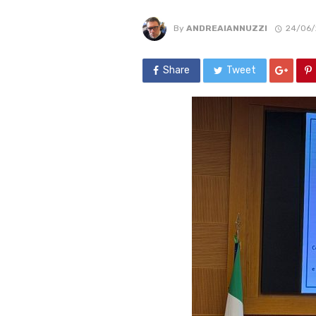
By
ANDREAIANNUZZI
24/06/
Share
Tweet