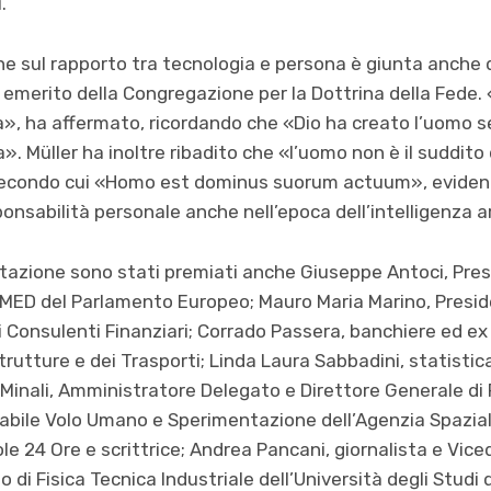
.
ne sul rapporto tra tecnologia e persona è giunta anche 
o emerito della Congregazione per la Dottrina della Fed
a», ha affermato, ricordando che «Dio ha creato l’uomo 
. Müller ha inoltre ribadito che «l’uomo non è il suddito
o secondo cui «Homo est dominus suorum actuum», evidenz
ponsabilità personale anche nell’epoca dell’intelligenza art
stazione sono stati premiati anche Giuseppe Antoci, Pres
MED del Parlamento Europeo; Mauro Maria Marino, Presi
ei Consulenti Finanziari; Corrado Passera, banchiere ed ex
rutture e dei Trasporti; Linda Laura Sabbadini, statistica
 Minali, Amministratore Delegato e Direttore Generale d
bile Volo Umano e Sperimentazione dell’Agenzia Spaziale 
Sole 24 Ore e scrittrice; Andrea Pancani, giornalista e Vic
 di Fisica Tecnica Industriale dell’Università degli Studi 