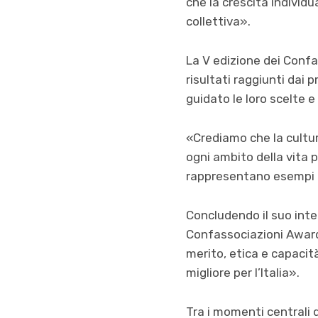
che la crescita individu
collettiva».
La V edizione dei Confa
risultati raggiunti dai 
guidato le loro scelte e 
«Crediamo che la cultur
ogni ambito della vita
rappresentano esempi di
Concludendo il suo inter
Confassociazioni Award
merito, etica e capacit
migliore per l’Italia».
Tra i momenti centrali d