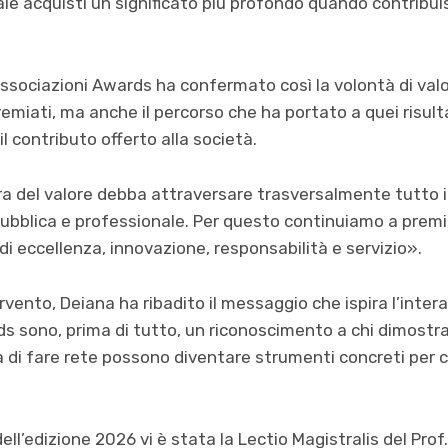
ale acquisti un significato più profondo quando contribui
ssociazioni Awards ha confermato così la volontà di valo
premiati, ma anche il percorso che ha portato a quei risulta
il contributo offerto alla società.
a del valore debba attraversare trasversalmente tutto i
 pubblica e professionale. Per questo continuiamo a prem
 eccellenza, innovazione, responsabilità e servizio».
vento, Deiana ha ribadito il messaggio che ispira l’intera i
s sono, prima di tutto, un riconoscimento a chi dimost
à di fare rete possono diventare strumenti concreti per 
ell’edizione 2026 vi è stata la Lectio Magistralis del Prof.