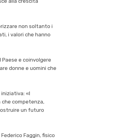
sce alla crescita
rizzare non soltanto i
ti, i valori che hanno
l Paese e coinvolgere
iare donne e uomini che
niziativa: «I
ra che competenza,
costruire un futuro
 Federico Faggin, fisico