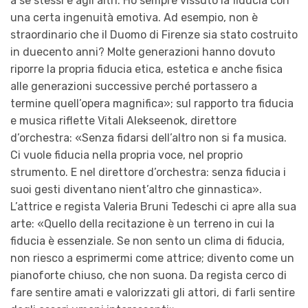
a se stessi e agli altri. Ho sempre vissuto la fiducia con
una certa ingenuità emotiva. Ad esempio, non è
straordinario che il Duomo di Firenze sia stato costruito
in duecento anni? Molte generazioni hanno dovuto
riporre la propria fiducia etica, estetica e anche fisica
alle generazioni successive perché portassero a
termine quell’opera magnifica»; sul rapporto tra fiducia
e musica riflette Vitali Alekseenok, direttore
d’orchestra: «Senza fidarsi dell’altro non si fa musica.
Ci vuole fiducia nella propria voce, nel proprio
strumento. E nel direttore d’orchestra: senza fiducia i
suoi gesti diventano nient’altro che ginnastica».
L’attrice e regista Valeria Bruni Tedeschi ci apre alla sua
arte: «Quello della recitazione è un terreno in cui la
fiducia è essenziale. Se non sento un clima di fiducia,
non riesco a esprimermi come attrice; divento come un
pianoforte chiuso, che non suona. Da regista cerco di
fare sentire amati e valorizzati gli attori, di farli sentire