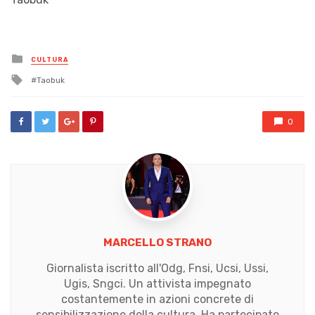
Posted
CULTURA
in
Tagged
Taobuk
with
0
MARCELLO STRANO
Giornalista iscritto all'Odg, Fnsi, Ucsi, Ussi,
Ugis, Sngci. Un attivista impegnato
costantemente in azioni concrete di
sensibilizzazione della cultura. Ha partecipato