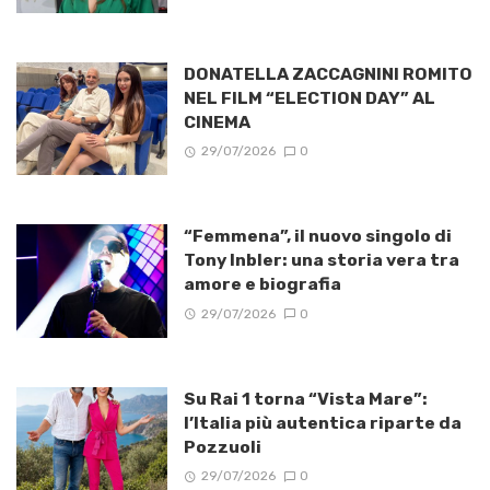
DONATELLA ZACCAGNINI ROMITO
NEL FILM “ELECTION DAY” AL
CINEMA
29/07/2026
0
“Femmena”, il nuovo singolo di
Tony Inbler: una storia vera tra
amore e biografia
29/07/2026
0
Su Rai 1 torna “Vista Mare”:
l’Italia più autentica riparte da
Pozzuoli
29/07/2026
0