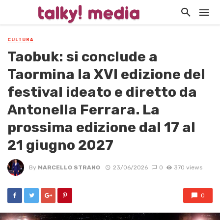
CULTURA
Taobuk: si conclude a
Taormina la XVI edizione del
festival ideato e diretto da
Antonella Ferrara. La
prossima edizione dal 17 al
21 giugno 2027
By
MARCELLO STRANO
23/06/2026
0
370 views
0