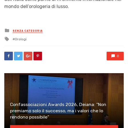
mondo dell’orologeria di lusso.
Posted
SENZA CATEGORIA
in
Tagged
Orologi
with
0
Confassociazioni Awards 2026, Deiana: “Non
premiamo solo il successo, ma i valori che lo
rendono possibile”