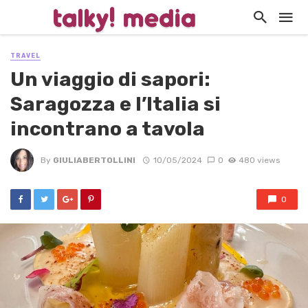
TRAVEL
Un viaggio di sapori:
Saragozza e l’Italia si
incontrano a tavola
By
GIULIABERTOLLINI
10/05/2024
0
480 views
0