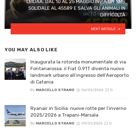
LEIDAA, DAL 10 AL 25 MAGGIO INVIA UN SMS
SOLIDALE AL 45589 E SALVA GLI ANIMALI IN
DIFFICOLTÀ
NEXT ARTICLE
YOU MAY ALSO LIKE
Inaugurata la rotonda monumentale di via
Fontanarossa: il Fiat G.91T diventa nuovo
landmark urbano all’ingresso dell’Aeroporto
di Catania
By
MARCELLO STRANO
06/05/2026
0
Ryanair in Sicilia: nuove rotte per l’inverno
2025/2026 a Trapani-Marsala
By
MARCELLO STRANO
09/01/2026
0